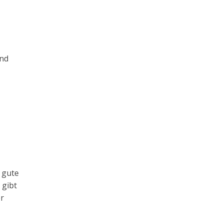
und
e gute
 gibt
er