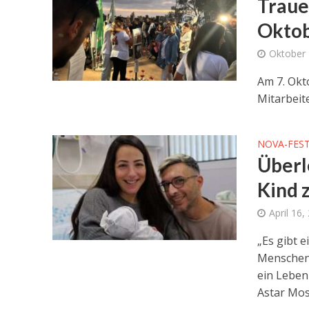
Traue
Oktob
Oktober 
Am 7. Okt
Mitarbeite
NOVA-FEST
Überl
Kind 
April 16,
„Es gibt e
Menschen 
ein Leben
Astar Mos