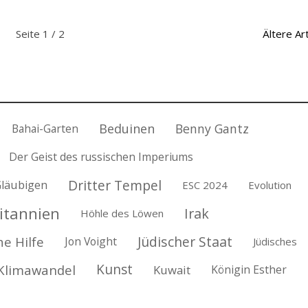
Seite 1 / 2
Ältere Art
Beduinen
Benny Gantz
Bahai-Garten
Der Geist des russischen Imperiums
Dritter Tempel
Gläubigen
ESC 2024
Evolution
itannien
Irak
Höhle des Löwen
Jüdischer Staat
he Hilfe
Jon Voight
Jüdisches
Kunst
Klimawandel
Kuwait
Königin Esther