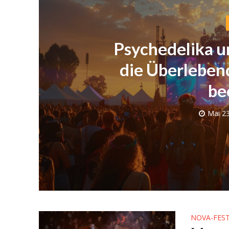
Psychedelika 
die Überleben
be
Mai 23
Eine Alt
Sta
NOVA-FEST