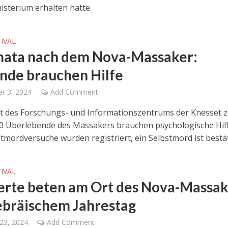
sterium erhalten hatte.
IVAL
ata nach dem Nova-Massaker:
nde brauchen Hilfe
r 3, 2024
Add Comment
ht des Forschungs- und Informationszentrums der Knesset ze
0 Überlebende des Massakers brauchen psychologische Hilf
stmordversuche wurden registriert, ein Selbstmord ist bestät
IVAL
rte beten am Ort des Nova-Massak
ebräischem Jahrestag
23, 2024
Add Comment