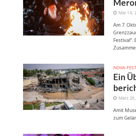
Meron
Mai 14, 
Am 7. Okt
Grenzzaun
Festival“.
Zusammenh
NOVA-FEST
Ein Ü
beric
März 20,
Amit Muse
zum Gelän