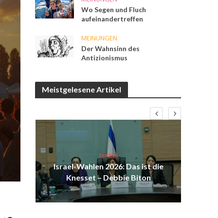
Wo Segen und Fluch
aufeinandertreffen
MEINUNGEN
Der Wahnsinn des
Antizionismus
Meistgelesene Artikel
Israel
n
Israel-Wahlen 2026: Das ist die
el
Knesset – Debbie Biton