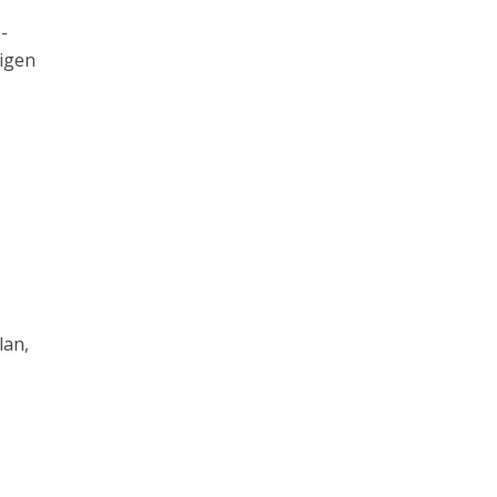
-
higen
lan,