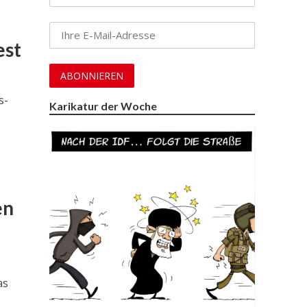
est
s-
Karikatur der Woche
en
as