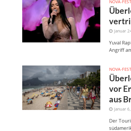
NOVA-FEST
Überl
vertr
Januar 2
Yuval Rap
Angriff a
NOVA-FEST
Überl
vor E
aus Br
Januar 6
Der Touri
südamerik