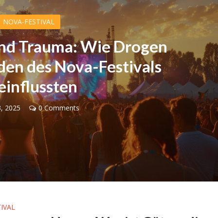
NOVA-FESTIVAL
und Trauma: Wie Drogen
den des Nova-Festivals
einflussten
, 2025
0 Comments
Konflikt
Meinungen
Neue UNICEF-Daten stelle
ernative zur Zwei-
Hungervorwürfe gegen Isra
aten-Lösung
infrage
IVAL