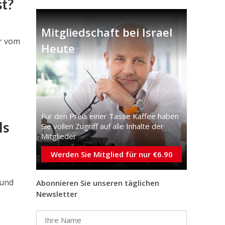
st?
Mitgliedschaft bei Israel
er vom
Heute
-
Für den Preis einer Tasse Kaffee haben
ls
Sie vollen Zugriff auf alle Inhalte der
Mitglieder
Werden Sie Mitglied für nur €6.90
 und
Abonnieren Sie unseren täglichen
Newsletter