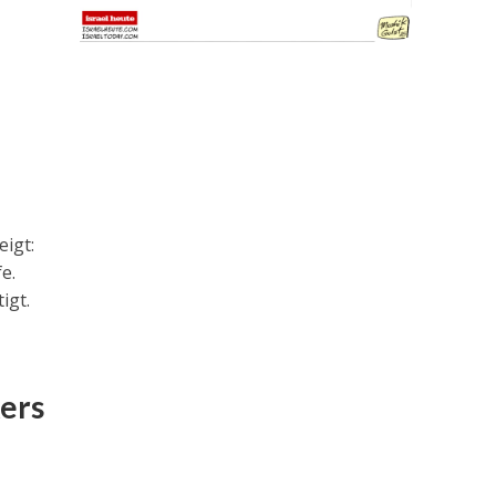
igt:
e.
igt.
ers