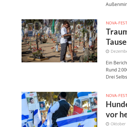
Außenmini
NOVA-FEST
Traum
Tause
Dezembe
Ein Beric
Rund 2.00
Drei Selb
NOVA-FEST
Hunde
vor h
Oktober 