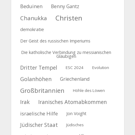
Beduinen
Benny Gantz
Christen
Chanukka
demokratie
Der Geist des russischen Imperiums
Die katholische Verbindung zu messianischen
Gläubigen
Dritter Tempel
ESC 2024
Evolution
Golanhöhen
Griechenland
Großbritannien
Höhle des Löwen
Irak
Iranisches Atomabkommen
israelische Hilfe
Jon Voight
Jüdischer Staat
Jüdisches