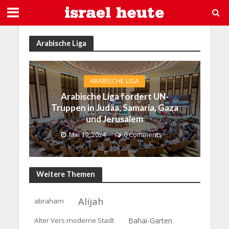
Arabische Liga
ARABISCHE LIGA
Arabische Liga fordert UN-
Truppen in Judäa, Samaria, Gaza
und Jerusalem
Mai 19, 2024
0 Comments
Weitere Themen
Alijah
abraham
Alter Vers moderne Stadt
Bahai-Garten