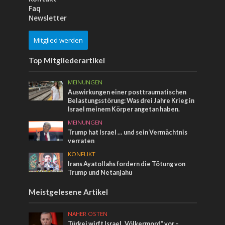
Faq
Newsletter
Mitglied werden
Top Mitgliederartikel
MEINUNGEN
Auswirkungen einer posttraumatischen
Belastungsstörung: Was drei Jahre Krieg in
Israel meinem Körper angetan haben.
MEINUNGEN
Trump hat Israel … und sein Vermächtnis
verraten
KONFLIKT
Irans Ayatollahs fordern die Tötung von
Trump und Netanjahu
Meistgelesene Artikel
NAHER OSTEN
Türkei wirft Israel „Völkermord“ vor –