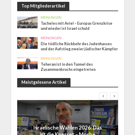
Top Mitgliederartikel
MEINUNGEN
Tacheles mit Aviel – Europas Grenzkrise
und wieder ist Israel schuld
MEINUNGEN
Die tödliche Rückkehr des Judenhasses
und der Aufstieg zweier jüdischer Kämpfer
MEINUNGEN
Teheran ist in den Tunnel des
Zusammenbruchs eingetreten
Meistgelesene Artikel
Israel
Israelische Wahlen 2026: Das
ist die Knesset – Moshe