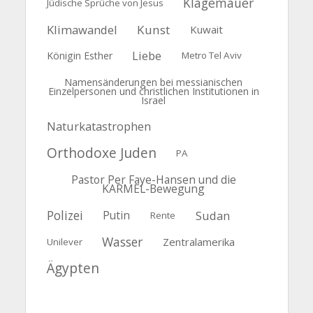
Klagemauer
Jüdische Sprüche von Jesus
Klimawandel
Kunst
Kuwait
Liebe
Königin Esther
Metro Tel Aviv
Namensänderungen bei messianischen
Einzelpersonen und christlichen Institutionen in
Israel
Naturkatastrophen
Orthodoxe Juden
PA
Pastor Per Faye-Hansen und die
KARMEL-Bewegung
Polizei
Putin
Sudan
Rente
Wasser
Zentralamerika
Unilever
Ägypten