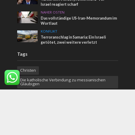
Israel reagiert scharf
NAHER OSTEN
Das vollständige US-Iran-Memorandum im
Wortlaut
KONFLIKT
Terroranschlag in Samaria: Ein Israeli
getötet, zwei weitere verletzt
Tags
Christen
Die katholische Verbindung zu messianischen
Gläubigen
Jüdische Sprüche von Jesus
Ägypten
Irak
Benny Gantz
Orthodoxe Juden
Kunst
israelische Hilfe
Unilever
Putin
Kuwait
Jon Voight
Evolution
Dritter Tempel
Naturkatastrophen
Klagemauer