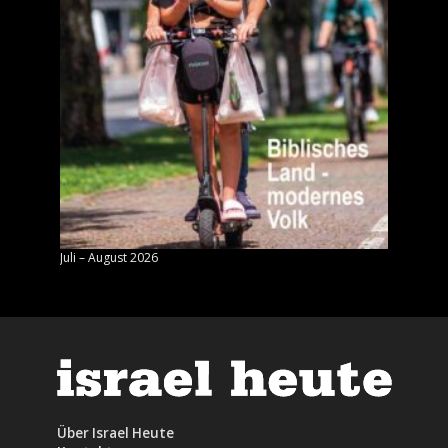
Juli – August 2026
Mai – J
Über Israel Heute