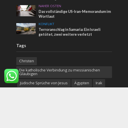
NAHER OSTEN
Das vollständige US-Iran-Memorandum im
Wortlaut
KONFLIKT
Terroranschlag in Samaria: Ein Israeli
getötet, zwei weitere verletzt
Tags
Christen
Die katholische Verbindung zu messianischen
Gläubigen
Jüdische Sprüche von Jesus
Ägypten
Irak
Benny Gantz
Orthodoxe Juden
Kunst
israelische Hilfe
Unilever
Putin
Kuwait
Jon Voight
Evolution
Dritter Tempel
Naturkatastrophen
Klagemauer