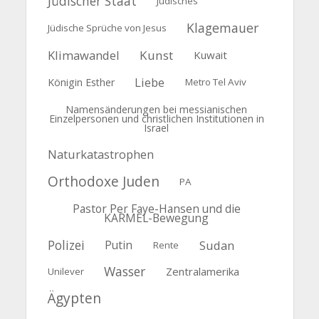
Jüdischer Staat
Jüdisches
Klagemauer
Jüdische Sprüche von Jesus
Klimawandel
Kunst
Kuwait
Liebe
Königin Esther
Metro Tel Aviv
Namensänderungen bei messianischen
Einzelpersonen und christlichen Institutionen in
Israel
Naturkatastrophen
Orthodoxe Juden
PA
Pastor Per Faye-Hansen und die
KARMEL-Bewegung
Polizei
Putin
Sudan
Rente
Wasser
Zentralamerika
Unilever
Ägypten