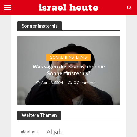
Sonnenfinsternis
SONNENFINSTERNIS
Was sagen die Israelis über die
Sonnenfinsternis?
April 8, 2024
0 Comments
Weitere Themen
Alijah
abraham