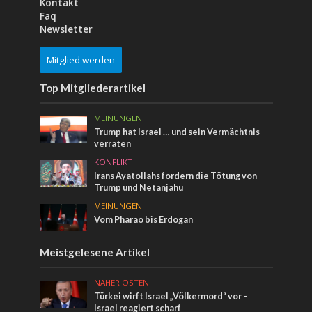
Kontakt
Faq
Newsletter
Mitglied werden
Top Mitgliederartikel
MEINUNGEN
Trump hat Israel … und sein Vermächtnis
verraten
KONFLIKT
Irans Ayatollahs fordern die Tötung von
Trump und Netanjahu
MEINUNGEN
Vom Pharao bis Erdogan
Meistgelesene Artikel
NAHER OSTEN
Türkei wirft Israel „Völkermord“ vor –
Israel reagiert scharf