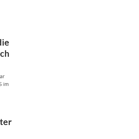
die
ich
ar
S im
ter