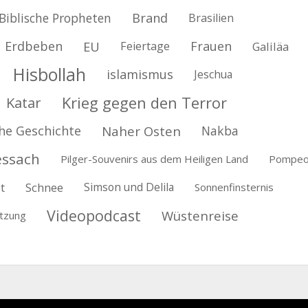
Biblische Propheten
Brand
Brasilien
Erdbeben
EU
Frauen
Feiertage
Galiläa
Hisbollah
islamismus
Jeschua
Krieg gegen den Terror
Katar
he Geschichte
Naher Osten
Nakba
essach
Pilger-Souvenirs aus dem Heiligen Land
Pompe
t
Schnee
Simson und Delila
Sonnenfinsternis
Videopodcast
Wüstenreise
tzung