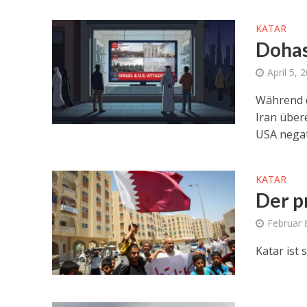
KATAR
Dohas
April 5, 
Während d
Iran über
USA negati
KATAR
Der p
Februar 
Katar ist 