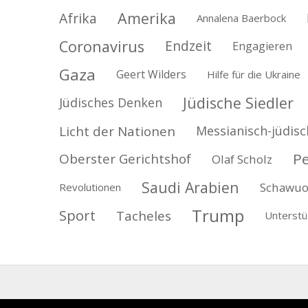
Amerika
Afrika
Annalena Baerbock
Coronavirus
Endzeit
Engagieren
Gaza
Geert Wilders
Hilfe für die Ukraine
Jüdische Siedler
Jüdisches Denken
Licht der Nationen
Messianisch-jüdisc
P
Oberster Gerichtshof
Olaf Scholz
Saudi Arabien
Schawuo
Revolutionen
Trump
Sport
Tacheles
Unterstü