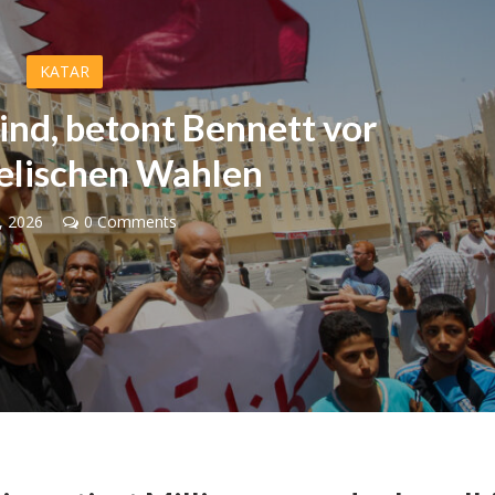
KATAR
eind, betont Bennett vor
aelischen Wahlen
0, 2026
0 Comments
Israel
Israel
 Wahlen 2026: Das ist
Israelische Wahlen 2026: Das 
t – Vladimir Beliak
die Knesset – Moshe Abutb