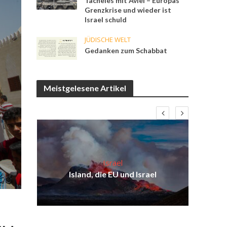
Tacheles mit Aviel – Europas
Grenzkrise und wieder ist
Israel schuld
JÜDISCHE WELT
Gedanken zum Schabbat
Meistgelesene Artikel
Israel
ist
Isr
Island, die EU und Israel
ul
d