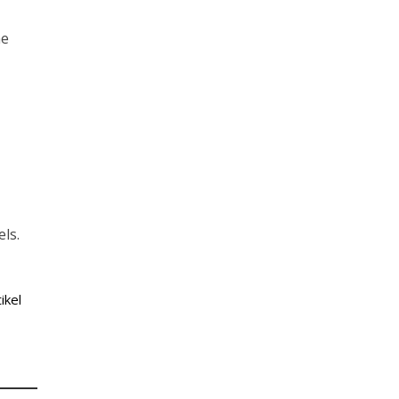
me
ls.
ikel