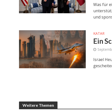
Was für e
unterstüt
und spons
KATAR
Ein Sc
Septemb
Israel He
gescheiter
Weitere Themen