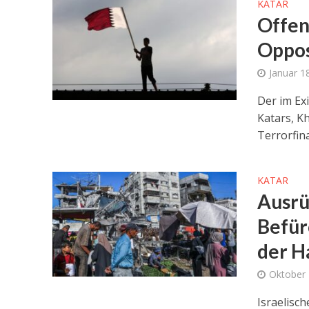
KATAR
Offen
Oppos
Januar 1
Der im Ex
Katars, Kh
Terrorfin
KATAR
Ausrü
Befür
der 
Oktober 
Israelisc