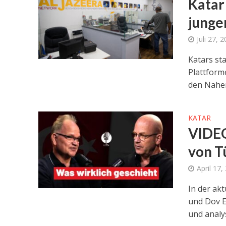
Katar 
junge
Juli 27, 
Katars sta
Plattform
den Nahen
KATAR
VIDEO
von T
April 17,
In der ak
und Dov E
und analy