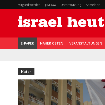
Mitglied werden
JLMBOX
Unterstützung
Anmelden
E-PAPER
NAHER OSTEN
VERANSTALTUNGEN
Katar