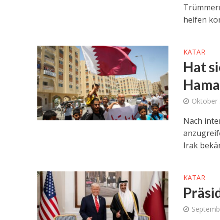
Trümmern 
helfen kö
KATAR
Hat s
Hamas
Oktober 
Nach inte
anzugreif
Irak bekä
KATAR
Präsi
Septemb