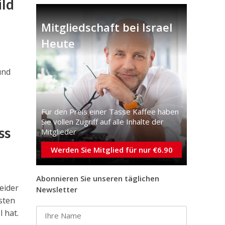
ild
Mitgliedschaft bei Israel
Heute
und
Für den Preis einer Tasse Kaffee haben
Sie vollen Zugriff auf alle Inhalte der
ss
Mitglieder
Werden Sie Mitglied für nur €6.90
Abonnieren Sie unseren täglichen
eider
Newsletter
sten
 hat.