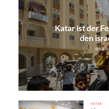
Katar ist der F
den isr
Juli 3
Israelische
die Knesse
KATAR