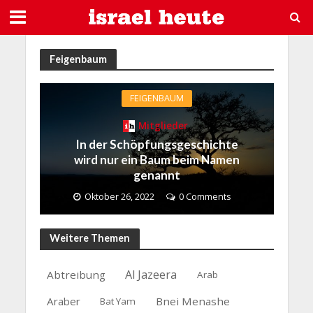
Feigenbaum
FEIGENBAUM
Mitglieder
In der Schöpfungsgeschichte
wird nur ein Baum beim Namen
genannt
Oktober 26, 2022
0 Comments
Weitere Themen
Al Jazeera
Abtreibung
Arab
Araber
Bnei Menashe
Bat Yam