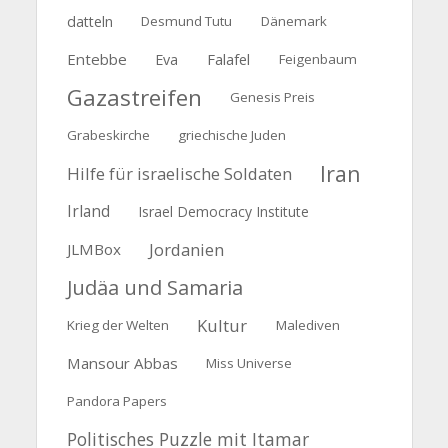
datteln
Desmund Tutu
Dänemark
Entebbe
Falafel
Eva
Feigenbaum
Gazastreifen
Genesis Preis
Grabeskirche
griechische Juden
Iran
Hilfe für israelische Soldaten
Irland
Israel Democracy Institute
Jordanien
JLMBox
Judäa und Samaria
Kultur
Krieg der Welten
Malediven
Mansour Abbas
Miss Universe
Pandora Papers
Politisches Puzzle mit Itamar