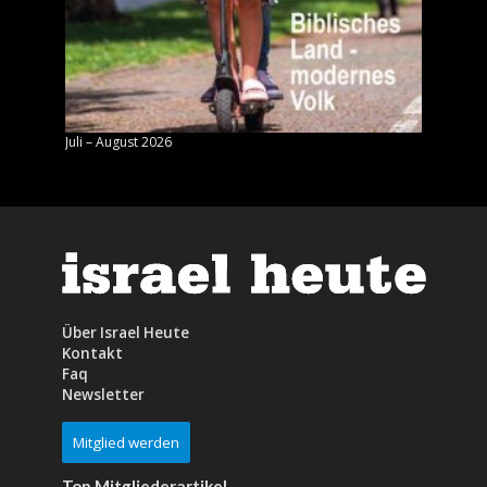
Juli – August 2026
Mai – J
Über Israel Heute
Kontakt
Faq
Newsletter
Mitglied werden
Top Mitgliederartikel