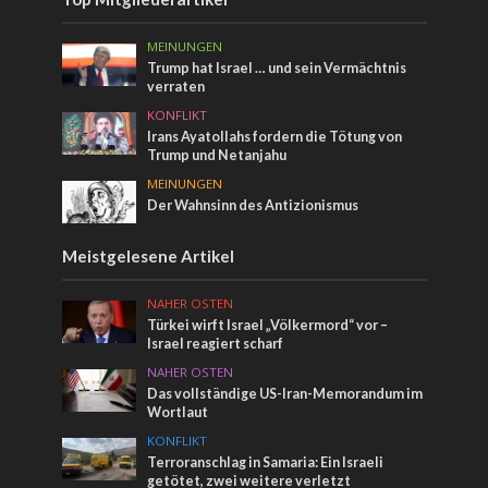
MEINUNGEN
Trump hat Israel … und sein Vermächtnis
verraten
KONFLIKT
Irans Ayatollahs fordern die Tötung von
Trump und Netanjahu
MEINUNGEN
Der Wahnsinn des Antizionismus
Meistgelesene Artikel
NAHER OSTEN
Türkei wirft Israel „Völkermord“ vor –
Israel reagiert scharf
NAHER OSTEN
Das vollständige US-Iran-Memorandum im
Wortlaut
KONFLIKT
Terroranschlag in Samaria: Ein Israeli
getötet, zwei weitere verletzt