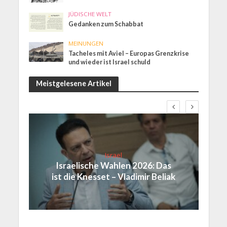
JÜDISCHE WELT
Gedanken zum Schabbat
MEINUNGEN
Tacheles mit Aviel – Europas Grenzkrise
und wieder ist Israel schuld
Meistgelesene Artikel
Israel
Israelische Wahlen 2026: Das
ist die Knesset – Vladimir Beliak