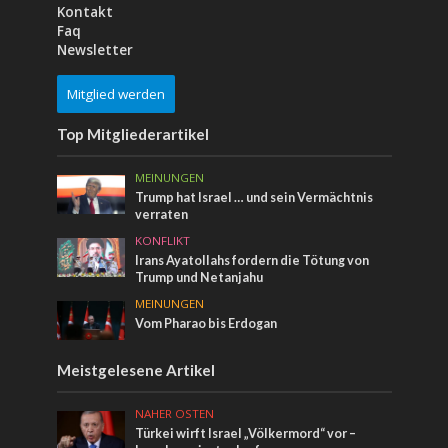
Kontakt
Faq
Newsletter
Mitglied werden
Top Mitgliederartikel
MEINUNGEN
Trump hat Israel … und sein Vermächtnis
verraten
KONFLIKT
Irans Ayatollahs fordern die Tötung von
Trump und Netanjahu
MEINUNGEN
Vom Pharao bis Erdogan
Meistgelesene Artikel
NAHER OSTEN
Türkei wirft Israel „Völkermord“ vor –