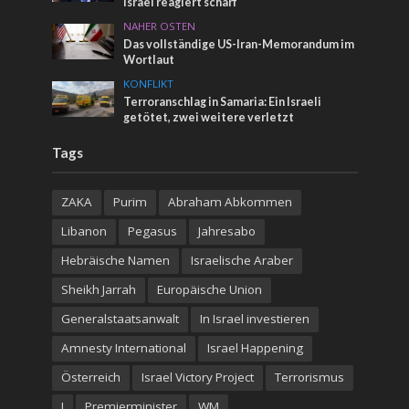
Israel reagiert scharf
NAHER OSTEN
Das vollständige US-Iran-Memorandum im
Wortlaut
KONFLIKT
Terroranschlag in Samaria: Ein Israeli
getötet, zwei weitere verletzt
Tags
ZAKA
Purim
Abraham Abkommen
Libanon
Pegasus
Jahresabo
Hebräische Namen
Israelische Araber
Sheikh Jarrah
Europäische Union
Generalstaatsanwalt
In Israel investieren
Amnesty International
Israel Happening
Österreich
Israel Victory Project
Terrorismus
I
Premierminister
WM