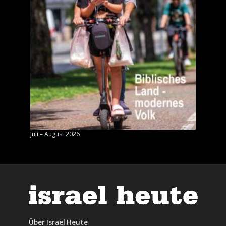
Juli – August 2026
Mai – J
Über Israel Heute