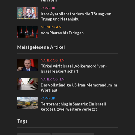
verraten
KONFLIKT
Irans Ayatollahs fordern die Tötung von
Trump und Netanjahu
MEINUNGEN
Vom Pharao bis Erdogan
Meistgelesene Artikel
NAHER OSTEN
Türkei wirft Israel „Völkermord“ vor –
Israel reagiert scharf
NAHER OSTEN
Das vollständige US-Iran-Memorandum im
Wortlaut
KONFLIKT
Terroranschlag in Samaria: Ein Israeli
getötet, zwei weitere verletzt
Tags