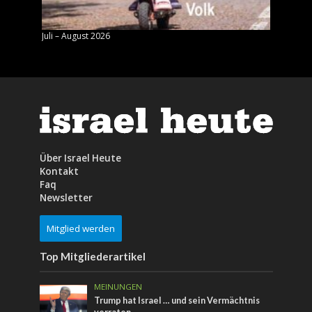
Juli – August 2026
Mai – J
Über Israel Heute
Kontakt
Faq
Newsletter
Mitglied werden
Top Mitgliederartikel
MEINUNGEN
Trump hat Israel … und sein Vermächtnis