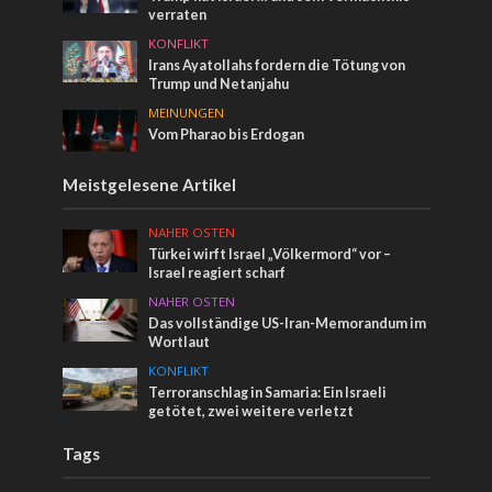
verraten
KONFLIKT
Irans Ayatollahs fordern die Tötung von
Trump und Netanjahu
MEINUNGEN
Vom Pharao bis Erdogan
Meistgelesene Artikel
NAHER OSTEN
Türkei wirft Israel „Völkermord“ vor –
Israel reagiert scharf
NAHER OSTEN
Das vollständige US-Iran-Memorandum im
Wortlaut
KONFLIKT
Terroranschlag in Samaria: Ein Israeli
getötet, zwei weitere verletzt
Tags