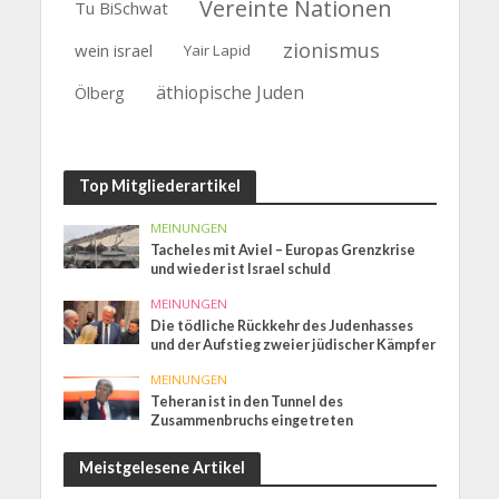
Vereinte Nationen
Tu BiSchwat
zionismus
wein israel
Yair Lapid
äthiopische Juden
Ölberg
Top Mitgliederartikel
MEINUNGEN
Tacheles mit Aviel – Europas Grenzkrise
und wieder ist Israel schuld
MEINUNGEN
Die tödliche Rückkehr des Judenhasses
und der Aufstieg zweier jüdischer Kämpfer
MEINUNGEN
Teheran ist in den Tunnel des
Zusammenbruchs eingetreten
Meistgelesene Artikel