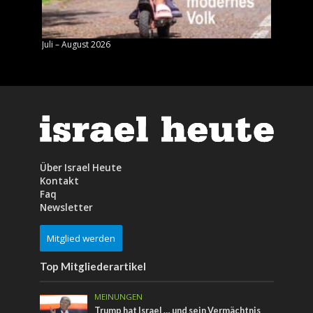
Juli – August 2026
Mai – J
Über Israel Heute
Kontakt
Faq
Newsletter
Mitglied werden
Top Mitgliederartikel
MEINUNGEN
Trump hat Israel … und sein Vermächtnis