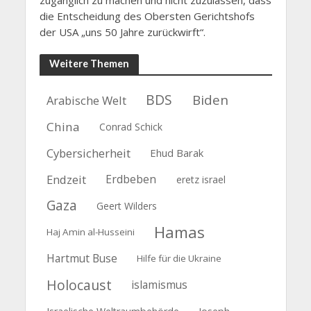
die Entscheidung des Obersten Gerichtshofs
der USA „uns 50 Jahre zurückwirft“.
Weitere Themen
BDS
Biden
Arabische Welt
China
Conrad Schick
Cybersicherheit
Ehud Barak
Endzeit
Erdbeben
eretz israel
Gaza
Geert Wilders
Hamas
Haj Amin al-Husseini
Hartmut Buse
Hilfe für die Ukraine
Holocaust
islamismus
Joseph