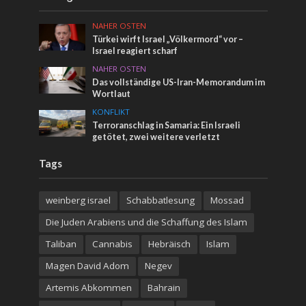
NAHER OSTEN
Türkei wirft Israel „Völkermord“ vor –
Israel reagiert scharf
NAHER OSTEN
Das vollständige US-Iran-Memorandum im
Wortlaut
KONFLIKT
Terroranschlag in Samaria: Ein Israeli
getötet, zwei weitere verletzt
Tags
weinberg israel
Schabbatlesung
Mossad
Die Juden Arabiens und die Schaffung des Islam
Taliban
Cannabis
Hebräisch
Islam
Magen David Adom
Negev
Artemis Abkommen
Bahrain