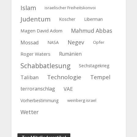
Islam
israelischer Freiheitskonvoi
Judentum
Koscher
Liberman
Mahmud Abbas
Magen David Adom
Negev
Mossad
NASA
Opfer
Rumänien
Roger Waters
Schabbatlesung
Sechstagekrieg
Technologie
Tempel
Taliban
terroranschlag
VAE
Vorherbestimmung
weinberg israel
Wetter