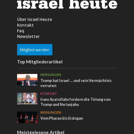
Über Israel Heute
Kontakt
Faq
Newsletter
Mitglied werden
Top Mitgliederartikel
MEINUNGEN
Trump hat Israel … und sein Vermächtnis
verraten
KONFLIKT
Irans Ayatollahs fordern die Tötung von
Trump und Netanjahu
MEINUNGEN
Vom Pharao bis Erdogan
Meistgelesene Artikel