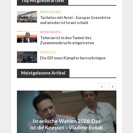
Top Mitgliederartikel
MEINUNGEN
Tacheles mit Aviel – Europas Grenzkrise
und wieder ist Israel schuld
MEINUNGEN
Teheran ist in den Tunnel des
Zusammenbruchs eingetreten
KONFLIKT
Die IDF muss Kämpfer hervorbringen
Meistgelesene Artikel
Israel
Israelische Wahlen 2026: Das
ist die Knesset – Vladimir Beliak