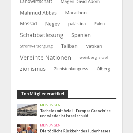
Landwirtschaft
Magen David Adom
Mahmud Abbas
Marathon
Mossad
Negev
palästina
Polen
Schabbatlesung
Spanien
Taliban
Vatikan
Stromversorgung
Vereinte Nationen
weinberg israel
zionismus
Zionistenkongress
Ölberg
Top Mitgliederartikel
MEINUNGEN
Tacheles mit Aviel – Europas Grenzkrise
und wieder ist Israel schuld
MEINUNGEN
Die tödliche Rückkehr des Judenhasses