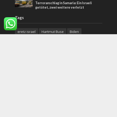
Terroranschlag in Samaria: Ein Israeli
getötet, zwei weitere verletzt
Tags
eretz israel
Hartmut Buse
Biden
Jüdischer Messianismus
zionismus
Hamas
Vereinte Nationen
China
Cybersicherheit
Kasachstan
Israelische Weltraumbehörde
Marathon
Ölberg
Haj Amin al-Husseini
Biblische Botanik
Landwirtschaft
Zionistenkongress
James Bond
palästina
Stromversorgung
Copyright © 2026. Created by
Nouvello Studio