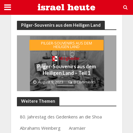
Pilger-Souvenirs aus dem Heiligen Land
PILGER-SOUVENIRS AUS DEM
HEILIGEN LAND
Mitglieder
Pilger-Souvenirs aus dem
Heiligen Land – Teil 1
August 9, 2023
0 Comments
Weitere Themen
80. Jahrestag des Gedenkens an die Shoa
Abrahams Weinberg
Aramäer