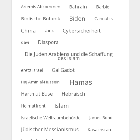
Bahrain
Artemis Abkommen
Barbie
Biden
Biblische Botanik
Cannabis
China
Cybersicherheit
chris
Diaspora
davi
Die Juden Arabiens und die Schaffung
des Islam
Gal Gadot
eretz israel
Hamas
Haj Amin al-Husseini
Hartmut Buse
Hebräisch
Islam
Heimatfront
Israelische Weltraumbehörde
James Bond
Jüdischer Messianismus
Kasachstan