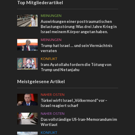
Top Mitgliederartikel
MEINUNGEN
Auswirkungen einer posttraumatischen
Belastungsstörung: Was drei Jahre Krieg in
Israel meinem Körper angetan haben.
MEINUNGEN
Trump hat Israel … und sein Vermächtnis
verraten
KONFLIKT
Irans Ayatollahs fordern die Tötung von
Trump und Netanjahu
Meistgelesene Artikel
NAHER OSTEN
Türkei wirft Israel „Völkermord“ vor –
Israel reagiert scharf
NAHER OSTEN
Das vollständige US-Iran-Memorandum im
Wortlaut
KONFLIKT