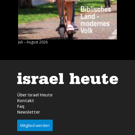
Juli – August 2026
Mai – J
Über Israel Heute
Kontakt
Faq
Newsletter
Mitglied werden