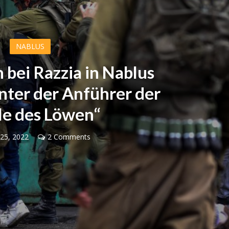
NABLUS
n bei Razzia in Nablus
nter der Anführer der
le des Löwen“
25, 2022
2 Comments
Israel
Israel
 Wahlen 2026: Das ist
Israelische Wahlen 2026: Das 
t – Vladimir Beliak
die Knesset – Moshe Abutb