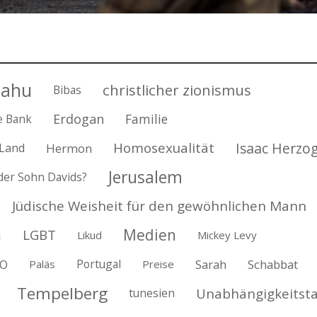
jahu
christlicher zionismus
Bibas
Erdogan
Familie
e Bank
Homosexualität
Isaac Herzo
 Land
Hermon
Jerusalem
 der Sohn Davids?
Jüdische Weisheit für den gewöhnlichen Mann
Medien
LGBT
n
Likud
Mickey Levy
O
Portugal
Sarah
Schabbat
Paläs
Preise
Tempelberg
Unabhängigkeitst
tunesien