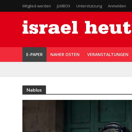
Mitglied werden
JLMBOX
Unterstützung
Anmelden
E-PAPER
NAHER OSTEN
VERANSTALTUNGEN
Nablus