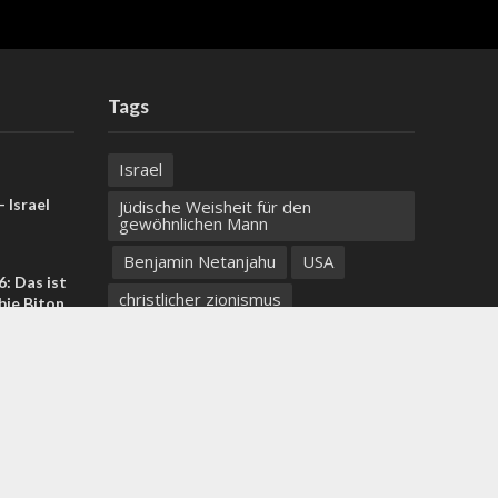
Tags
Israel
 Israel
Jüdische Weisheit für den
gewöhnlichen Mann
Benjamin Netanjahu
USA
: Das ist
christlicher zionismus
bie Biton
Tempelberg
Medien
US-Iran-
Narendra Modi
Schabbat
Sarah
ortlaut
LGBT
Erdogan
Preise
Konversionstherapie
Hermon
Bar-Mizwa
Israel Heute