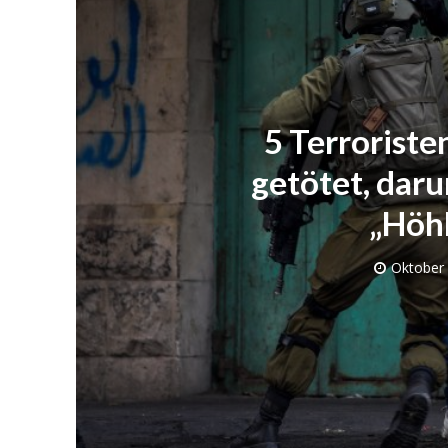
5 Terroriste
getötet, daru
„Höh
Oktober 
Israelische
die Knesse