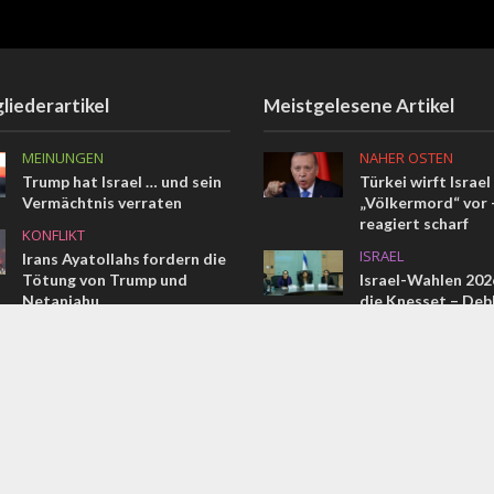
liederartikel
Meistgelesene Artikel
MEINUNGEN
NAHER OSTEN
Trump hat Israel … und sein
Türkei wirft Israel
Vermächtnis verraten
„Völkermord“ vor –
reagiert scharf
KONFLIKT
ISRAEL
Irans Ayatollahs fordern die
Tötung von Trump und
Israel-Wahlen 2026
Netanjahu
die Knesset – Deb
MEINUNGEN
NAHER OSTEN
Vom Pharao bis Erdogan
Das vollständige 
Memorandum im W