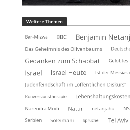
Weitere Themen
Benjamin Netan
BBC
Bar-Mizwa
Das Geheimnis des Olivenbaums
Deutsch
Gedanken zum Schabbat
Gelobtes
Israel
Israel Heute
Ist der Messias
Judenfeindschaft im „öffentlichen Diskurs“
Lebenshaltungskoste
Konversionstherapie
Natur
Narendra Modi
netanjahu
NS
Tel Aviv
Serbien
Soleimani
Sprüche