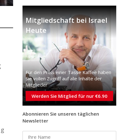
Mitgliedschaft bei Israel
Heute
g
Für den Preis einer Tasse Kaffee haben
Sie vollen Zugriff auf alle Inhalte der
Mitglieder
Werden Sie Mitglied für nur €6.90
Abonnieren Sie unseren täglichen
Newsletter
ag