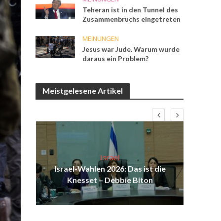
Teheran ist in den Tunnel des
Zusammenbruchs eingetreten
MEINUNGEN
Jesus war Jude. Warum wurde
daraus ein Problem?
Meistgelesene Artikel
Israel
ist
Israel-Wahlen 2026: Das ist die
Isr
ul
Knesset – Debbie Biton
d