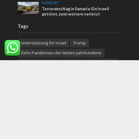
KONFLIKT
Terroranschlag in Samaria: Ein Israeli
getötet, zwei weitere verletzt
Tags
Unterstützung für Israel
Trump
Zehn Pandemien der letzten Jahrhunderte
Wort aus Jerusalem
Türkei
Pandora Papers
Staatshaushalt
Terror
Falafel
Arab
Totes Meer
Genesis Preis
Regierungskorruption
Kultur
Rabbi Chaim Eisen
Israelisch-Palästinensischer Konflikt
Reisen im Land Gottes
Laubhüttenfest
Adam
shop