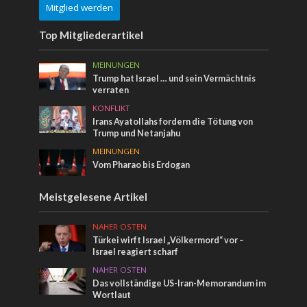
Mitglied werden
Top Mitgliederartikel
MEINUNGEN
Trump hat Israel … und sein Vermächtnis
verraten
KONFLIKT
Irans Ayatollahs fordern die Tötung von
Trump und Netanjahu
MEINUNGEN
Vom Pharao bis Erdogan
Meistgelesene Artikel
NAHER OSTEN
Türkei wirft Israel „Völkermord“ vor –
Israel reagiert scharf
NAHER OSTEN
Das vollständige US-Iran-Memorandum im
Wortlaut