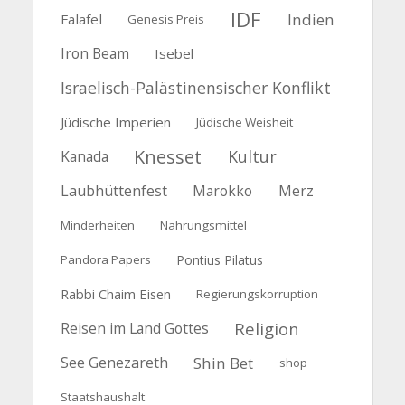
IDF
Indien
Falafel
Genesis Preis
Iron Beam
Isebel
Israelisch-Palästinensischer Konflikt
Jüdische Imperien
Jüdische Weisheit
Knesset
Kultur
Kanada
Laubhüttenfest
Marokko
Merz
Minderheiten
Nahrungsmittel
Pandora Papers
Pontius Pilatus
Rabbi Chaim Eisen
Regierungskorruption
Religion
Reisen im Land Gottes
See Genezareth
Shin Bet
shop
Staatshaushalt