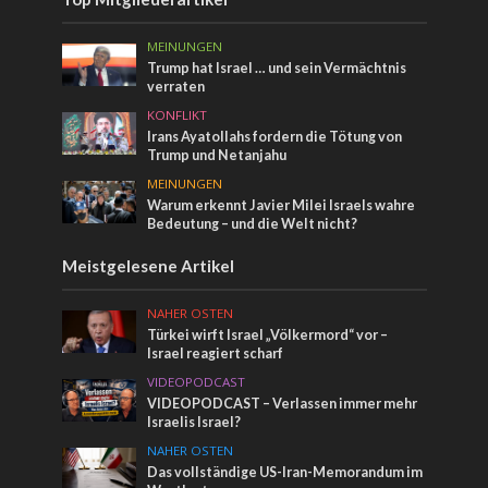
MEINUNGEN
Trump hat Israel … und sein Vermächtnis
verraten
KONFLIKT
Irans Ayatollahs fordern die Tötung von
Trump und Netanjahu
MEINUNGEN
Warum erkennt Javier Milei Israels wahre
Bedeutung – und die Welt nicht?
Meistgelesene Artikel
NAHER OSTEN
Türkei wirft Israel „Völkermord“ vor –
Israel reagiert scharf
VIDEOPODCAST
VIDEOPODCAST – Verlassen immer mehr
Israelis Israel?
NAHER OSTEN
Das vollständige US-Iran-Memorandum im