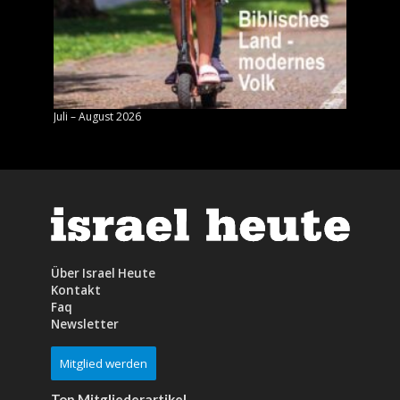
Juli – August 2026
Mai – J
Über Israel Heute
Kontakt
Faq
Newsletter
Mitglied werden
Top Mitgliederartikel