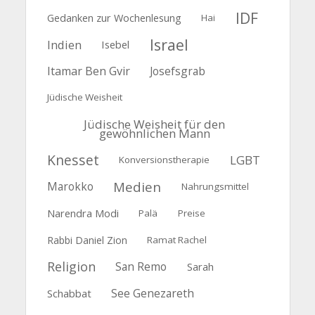
IDF
Gedanken zur Wochenlesung
Hai
Israel
Indien
Isebel
Itamar Ben Gvir
Josefsgrab
Jüdische Weisheit
Jüdische Weisheit für den
gewöhnlichen Mann
Knesset
LGBT
Konversionstherapie
Medien
Marokko
Nahrungsmittel
Narendra Modi
Palä
Preise
Rabbi Daniel Zion
Ramat Rachel
Religion
San Remo
Sarah
See Genezareth
Schabbat