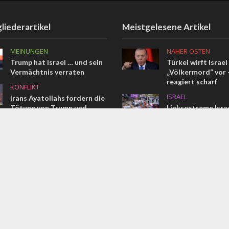
liederartikel
Meistgelesene Artikel
MEINUNGEN
NAHER OSTEN
Trump hat Israel … und sein
Türkei wirft Israel
Vermächtnis verraten
„Völkermord“ vor –
reagiert scharf
KONFLIKT
ISRAEL
Irans Ayatollahs fordern die
Tötung von Trump und
Linksextreme Israe
Netanjahu
nehmen Zentrale d
„Religiöser Zionis
KONFLIKT
Visier
Die IDF muss Kämpfer
NAHER OSTEN
hervorbringen
Das vollständige 
Memorandum im W