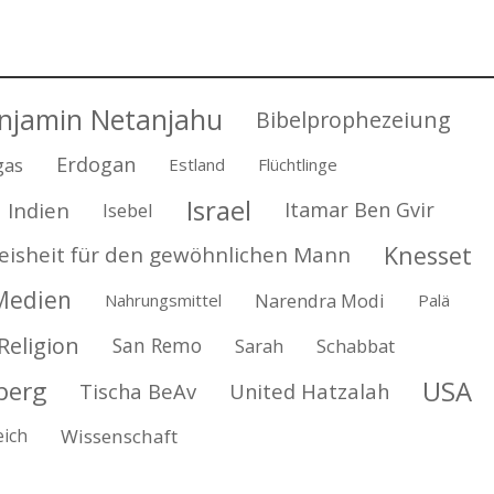
njamin Netanjahu
Bibelprophezeiung
Erdogan
gas
Estland
Flüchtlinge
Israel
Indien
Itamar Ben Gvir
Isebel
Knesset
eisheit für den gewöhnlichen Mann
Medien
Narendra Modi
Nahrungsmittel
Palä
Religion
San Remo
Sarah
Schabbat
USA
berg
Tischa BeAv
United Hatzalah
eich
Wissenschaft