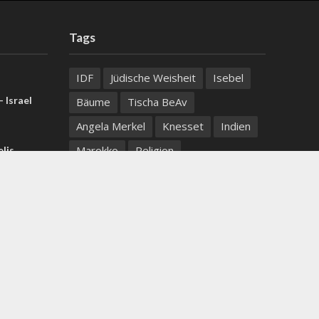
Tags
IDF
Jüdische Weisheit
Isebel
 Israel
Bäume
Tischa BeAv
Angela Merkel
Knesset
Indien
Marokko
Religion
lis
er Partei
See Genezareth
Albert Bourla
mus“ ins
Bibelprophezeiung
Nahrungsmittel
San Remo
US-Iran-
ortlaut
United Hatzalah
Josefsgrab
Erdgas
Itamar Ben Gvir
belz