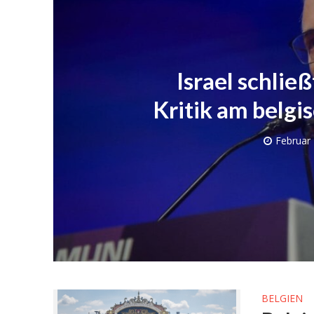
Israel schlie
Kritik am belgi
Februar 
Israel-Wahl
Knesset
BELGIEN