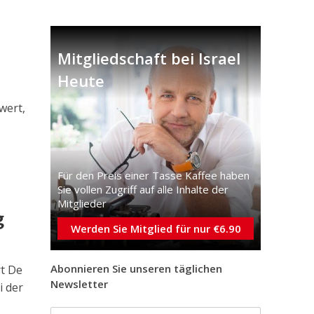
Mitgliedschaft bei Israel
Heute
wert,
Für den Preis einer Tasse Kaffee haben
Sie vollen Zugriff auf alle Inhalte der
Mitglieder
g
Werden Sie Mitglied für nur €6.90
Abonnieren Sie unseren täglichen
t De
Newsletter
i der