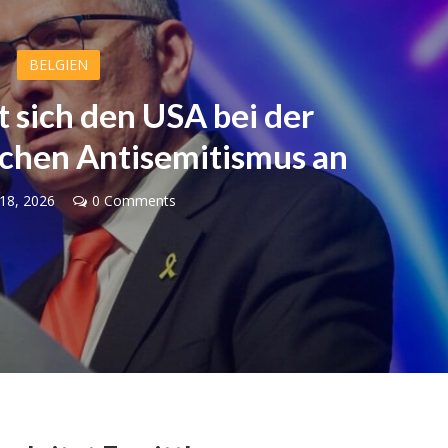
BELGIEN
ßt sich den USA bei der
schen Antisemitismus an
18, 2026
0 Comments
Israel
Israel
en 2026: Das ist die
Israelische Wahlen 2026: Das 
 – Debbie Biton
die Knesset – Vladimir Beli