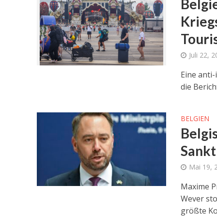
Belgi
Krieg
Touri
Juli 22, 
Eine anti
die Berich
BELGIEN
Belgi
Sankt
Mai 19, 
Maxime Pr
Wever sto
größte Koa