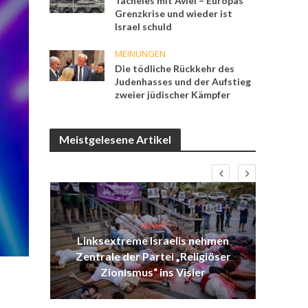
Tacheles mit Aviel – Europas
Grenzkrise und wieder ist
Israel schuld
MEINUNGEN
Die tödliche Rückkehr des
Judenhasses und der Aufstieg
zweier jüdischer Kämpfer
Meistgelesene Artikel
Israel
Linksextreme Israelis nehmen
ist
Is
Zentrale der Partei „Religiöser
ak
Zionismus“ ins Visier