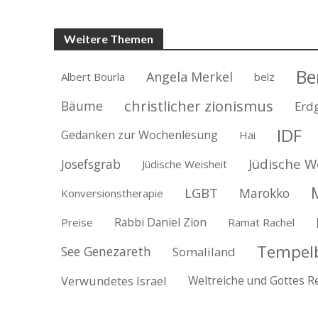
Weitere Themen
Be
Angela Merkel
Albert Bourla
belz
christlicher zionismus
Bäume
Erd
IDF
Gedanken zur Wochenlesung
Hai
Jüdische W
Josefsgrab
Jüdische Weisheit
LGBT
Marokko
Konversionstherapie
Rabbi Daniel Zion
Preise
Ramat Rachel
Tempel
See Genezareth
Somaliland
Verwundetes Israel
Weltreiche und Gottes R