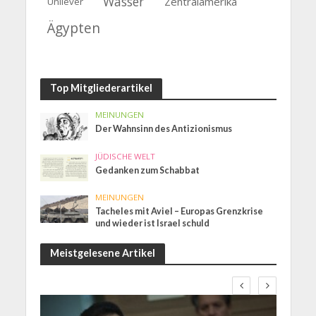
Wasser
Zentralamerika
Unilever
Ägypten
Top Mitgliederartikel
MEINUNGEN
Der Wahnsinn des Antizionismus
JÜDISCHE WELT
Gedanken zum Schabbat
MEINUNGEN
Tacheles mit Aviel – Europas Grenzkrise
und wieder ist Israel schuld
Meistgelesene Artikel