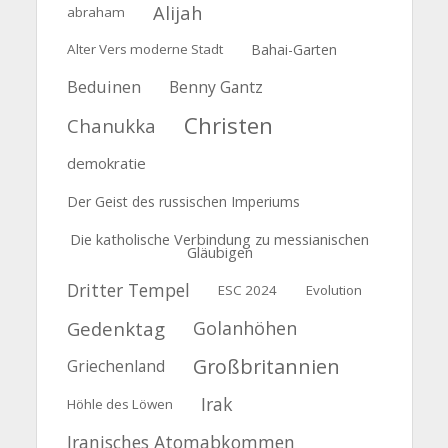
Alijah
abraham
Alter Vers moderne Stadt
Bahai-Garten
Beduinen
Benny Gantz
Christen
Chanukka
demokratie
Der Geist des russischen Imperiums
Die katholische Verbindung zu messianischen
Gläubigen
Dritter Tempel
ESC 2024
Evolution
Gedenktag
Golanhöhen
Großbritannien
Griechenland
Irak
Höhle des Löwen
Iranisches Atomabkommen