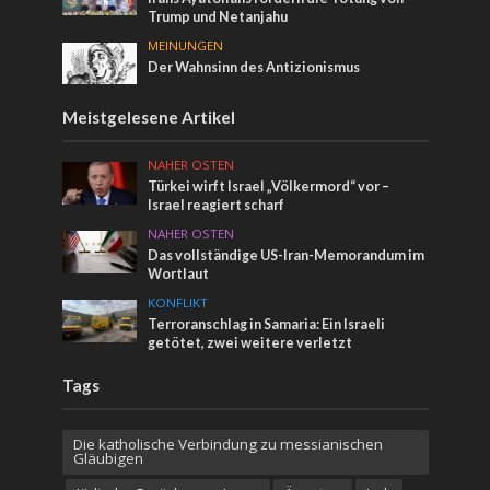
Trump und Netanjahu
MEINUNGEN
Der Wahnsinn des Antizionismus
Meistgelesene Artikel
NAHER OSTEN
Türkei wirft Israel „Völkermord“ vor –
Israel reagiert scharf
NAHER OSTEN
Das vollständige US-Iran-Memorandum im
Wortlaut
KONFLIKT
Terroranschlag in Samaria: Ein Israeli
getötet, zwei weitere verletzt
Tags
Die katholische Verbindung zu messianischen
Gläubigen