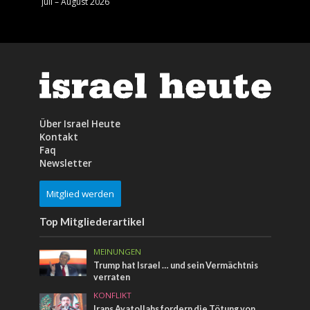
Juli – August 2026
Mai – J
Über Israel Heute
Kontakt
Faq
Newsletter
Mitglied werden
Top Mitgliederartikel
MEINUNGEN
Trump hat Israel … und sein Vermächtnis
verraten
KONFLIKT
Irans Ayatollahs fordern die Tötung von