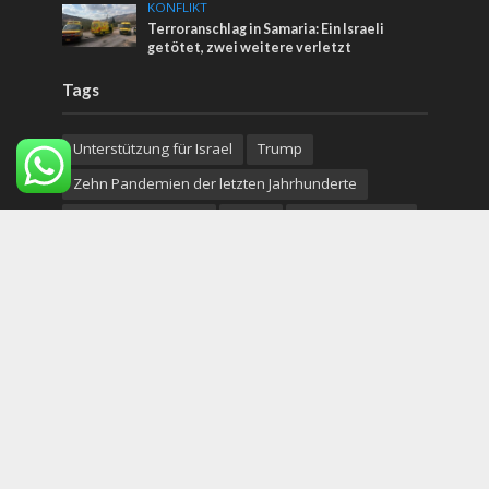
KONFLIKT
Terroranschlag in Samaria: Ein Israeli
getötet, zwei weitere verletzt
Tags
Unterstützung für Israel
Trump
Zehn Pandemien der letzten Jahrhunderte
Wort aus Jerusalem
Türkei
Pandora Papers
Staatshaushalt
Terror
Falafel
Arab
Totes Meer
Genesis Preis
Regierungskorruption
Kultur
Rabbi Chaim Eisen
Israelisch-Palästinensischer Konflikt
Reisen im Land Gottes
Laubhüttenfest
Adam
shop