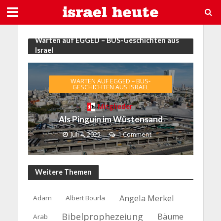
Warten auf EGGED – BUS-Geschichten aus
Israel
WARTEN AUF EGGED – BUS-
GESCHICHTEN AUS ISRAEL
Mitglieder
Als Pinguin im Wüstensand
Juli 4, 2025
1 Comment
Weitere Themen
Angela Merkel
Adam
Albert Bourla
Bibelprophezeiung
Bäume
Arab