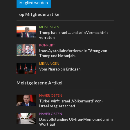
Mitglied werden
Top Mitgliederartikel
MEINUNGEN
Trump hat Israel … und sein Vermächtnis
verraten
KONFLIKT
Irans Ayatollahs fordern die Tötung von
Trump und Netanjahu
MEINUNGEN
Vom Pharao bis Erdogan
Meistgelesene Artikel
NAHER OSTEN
Türkei wirft Israel „Völkermord“ vor –
Israel reagiert scharf
NAHER OSTEN
Das vollständige US-Iran-Memorandum im
Wortlaut