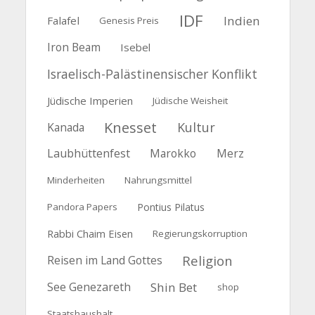
IDF
Indien
Falafel
Genesis Preis
Iron Beam
Isebel
Israelisch-Palästinensischer Konflikt
Jüdische Imperien
Jüdische Weisheit
Knesset
Kultur
Kanada
Laubhüttenfest
Marokko
Merz
Minderheiten
Nahrungsmittel
Pandora Papers
Pontius Pilatus
Rabbi Chaim Eisen
Regierungskorruption
Religion
Reisen im Land Gottes
See Genezareth
Shin Bet
shop
Staatshaushalt