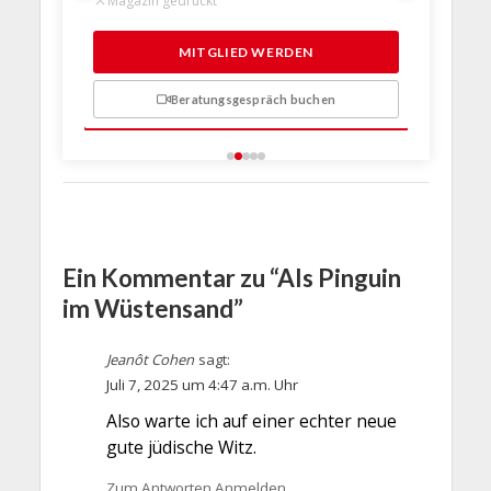
Magazin 
1 Probem
MITGLIED WERDEN
Beratungsgespräch buchen
n
Ein Kommentar zu “Als Pinguin
im Wüstensand”
Jeanôt Cohen
sagt:
Juli 7, 2025 um 4:47 a.m. Uhr
Also warte ich auf einer echter neue
gute jüdische Witz.
Zum Antworten Anmelden