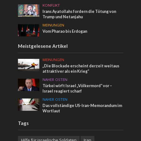
KONFLIKT
Irans Ayatollahs fordern die Tötung von
Trump und Netanjahu
MEINUNGEN
Vom Pharao bis Erdogan
Meistgelesene Artikel
MEINUNGEN
„Die Blockade erscheint derzeit weitaus
attraktiver als ein Krieg“
NAHER OSTEN
Türkei wirft Israel „Völkermord“ vor –
Israel reagiert scharf
NAHER OSTEN
Das vollständige US-Iran-Memorandum im
Wortlaut
Tags
Hilfe für israelische Soldaten
Iran