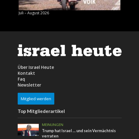
Juli – August 2026
Mai – J
Über Israel Heute
Kontakt
Faq
Newsletter
Mitglied werden
Top Mitgliederartikel
MEINUNGEN
Trump hat Israel … und sein Vermächtnis
verraten