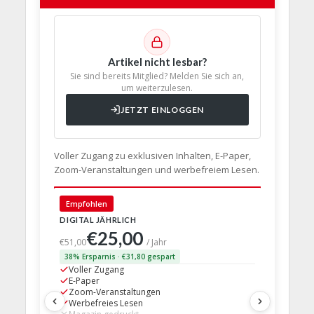
Artikel nicht lesbar?
Sie sind bereits Mitglied? Melden Sie sich an,
um weiterzulesen.
JETZT EINLOGGEN
Voller Zugang zu exklusiven Inhalten, E-Paper,
Zoom-Veranstaltungen und werbefreiem Lesen.
Empfohlen
🇩🇪 Deut
DIGITAL JÄHRLICH
PRINT + D
€25,00
€63,
€51,00
/ Jahr
38% Ersparnis · €31,80 gespart
24% Erspar
Voller Zugang
Voller Z
E-Paper
E-Paper
Zoom-Veranstaltungen
Zoom-Ve
Werbefreies Lesen
Werbefre
Magazin gedruckt