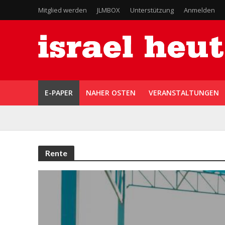
Mitglied werden
JLMBOX
Unterstützung
Anmelden
E-PAPER
NAHER OSTEN
VERANSTALTUNGEN
Rente