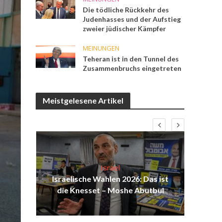
Die tödliche Rückkehr des
Judenhasses und der Aufstieg
zweier jüdischer Kämpfer
MEINUNGEN
Teheran ist in den Tunnel des
Zusammenbruchs eingetreten
Meistgelesene Artikel
Israel
ind
Israelische Wahlen 2026: Das ist
Isr
die Knesset – Moshe Abutbul
d