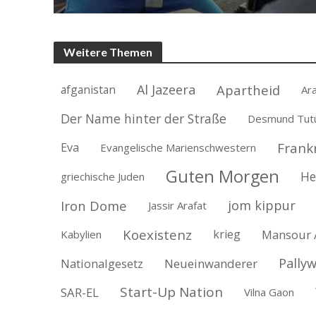
Weitere Themen
Al Jazeera
Apartheid
afganistan
Ara
Der Name hinter der Straße
Desmund Tut
Frank
Eva
Evangelische Marienschwestern
Guten Morgen
He
griechische Juden
Iron Dome
jom kippur
Jassir Arafat
Koexistenz
krieg
Mansour 
Kabylien
Pally
Nationalgesetz
Neueinwanderer
Start-Up Nation
SAR-EL
Vilna Gaon