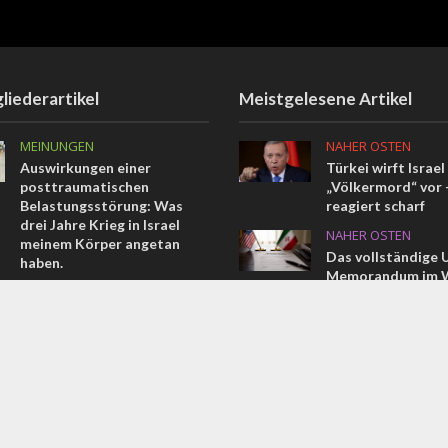
liederartikel
Meistgelesene Artikel
MEINUNGEN
NAHER OSTEN
Auswirkungen einer
Türkei wirft Israel
posttraumatischen
„Völkermord“ vor –
Belastungsstörung: Was
reagiert scharf
drei Jahre Krieg in Israel
NAHER OSTEN
meinem Körper angetan
Das vollständige 
haben.
Memorandum im W
MEINUNGEN
KONFLIKT
Trump hat Israel … und sein
Terroranschlag in
Vermächtnis verraten
Ein Israeli getötet
KONFLIKT
weitere verletzt
Irans Ayatollahs fordern die
Tötung von Trump und
Netanjahu