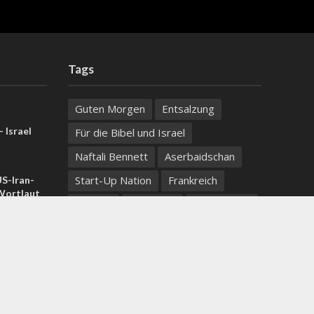
Tags
Guten Morgen
Entsalzung
 Israel
Für die Bibel und Israel
Naftali Bennett
Aserbaidschan
Start-Up Nation
Frankreich
US-Iran-
ortlaut
Hebron
Apartheid
Jassir Arafat
Evangelische Marienschwestern
 Samaria:
, zwei
Der Name hinter der Straße
Neueinwanderer
Nationalgesetz
Religion trifft Philosophie