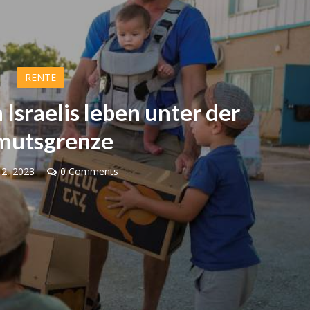
RENTE
 Israelis leben unter der
mutsgrenze
12, 2023
0 Comments
Israel
Israel
 Wahlen 2026: Das ist
Netanjahu zu Christen: „Wir s
t – Vladimir Beliak
eins“