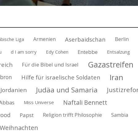
Aserbaidschan
Armenien
Berlin
bische Liga
Entebbe
u
d I am sorry
Edy Cohen
Entsalzung
Gazastreifen
reich
Für die Bibel und Israel
Iran
bron
Hilfe für israelische Soldaten
Judäa und Samaria
Justizref
Jordanien
Naftali Bennett
Abbas
Miss Universe
wood
Papst
Religion trifft Philosophie
Sambia
Weihnachten