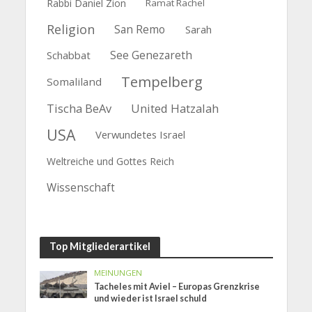
Rabbi Daniel Zion
Ramat Rachel
Religion
San Remo
Sarah
See Genezareth
Schabbat
Tempelberg
Somaliland
Tischa BeAv
United Hatzalah
USA
Verwundetes Israel
Weltreiche und Gottes Reich
Wissenschaft
Top Mitgliederartikel
MEINUNGEN
Tacheles mit Aviel – Europas Grenzkrise
und wieder ist Israel schuld