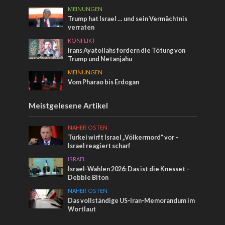
MEINUNGEN
Trump hat Israel … und sein Vermächtnis
verraten
KONFLIKT
Irans Ayatollahs fordern die Tötung von
Trump und Netanjahu
MEINUNGEN
Vom Pharao bis Erdogan
Meistgelesene Artikel
NAHER OSTEN
Türkei wirft Israel „Völkermord“ vor –
Israel reagiert scharf
ISRAEL
Israel-Wahlen 2026: Das ist die Knesset –
Debbie Biton
NAHER OSTEN
Das vollständige US-Iran-Memorandum im
Wortlaut