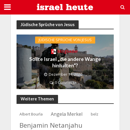
Jüdische Sprüche von Jesus
JÜDISCHE SPRÜCHE VON JESUS
Mitglieder
Sollte Israel „die andere Wange
hinhalten“?
Dezember 11, 2020
0 Comments
Weitere Themen
Angela Merkel
Albert Bourla
belz
Benjamin Netanjahu