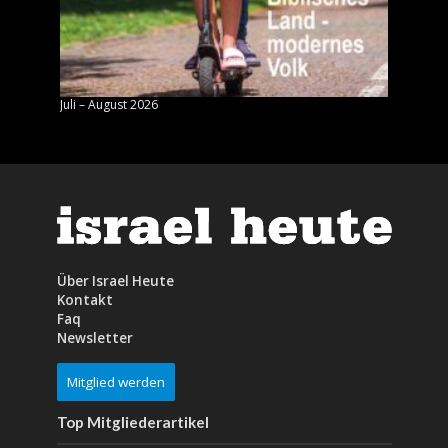
Juli – August 2026
Mai – J
Über Israel Heute
Kontakt
Faq
Newsletter
Mitglied werden
Top Mitgliederartikel