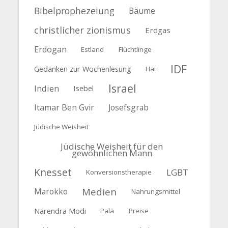
Bibelprophezeiung
Bäume
christlicher zionismus
Erdgas
Erdogan
Estland
Flüchtlinge
IDF
Gedanken zur Wochenlesung
Hai
Israel
Indien
Isebel
Itamar Ben Gvir
Josefsgrab
Jüdische Weisheit
Jüdische Weisheit für den
gewöhnlichen Mann
Knesset
LGBT
Konversionstherapie
Medien
Marokko
Nahrungsmittel
Narendra Modi
Palä
Preise