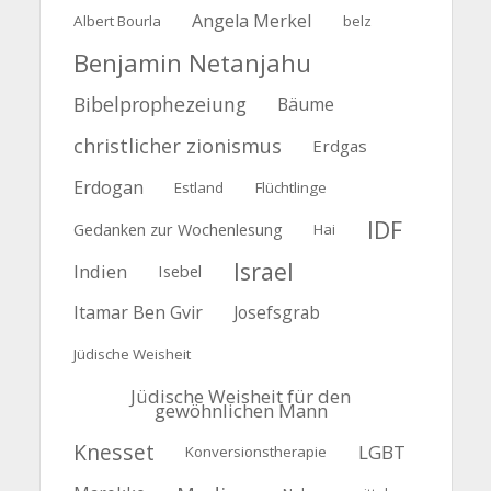
Angela Merkel
Albert Bourla
belz
Benjamin Netanjahu
Bibelprophezeiung
Bäume
christlicher zionismus
Erdgas
Erdogan
Estland
Flüchtlinge
IDF
Gedanken zur Wochenlesung
Hai
Israel
Indien
Isebel
Itamar Ben Gvir
Josefsgrab
Jüdische Weisheit
Jüdische Weisheit für den
gewöhnlichen Mann
Knesset
LGBT
Konversionstherapie