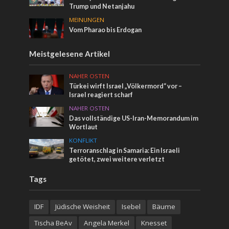
Trump und Netanjahu
MEINUNGEN
Vom Pharao bis Erdogan
Meistgelesene Artikel
NAHER OSTEN
Türkei wirft Israel „Völkermord“ vor –
Israel reagiert scharf
NAHER OSTEN
Das vollständige US-Iran-Memorandum im
Wortlaut
KONFLIKT
Terroranschlag in Samaria: Ein Israeli
getötet, zwei weitere verletzt
Tags
IDF
Jüdische Weisheit
Isebel
Bäume
Tischa BeAv
Angela Merkel
Knesset