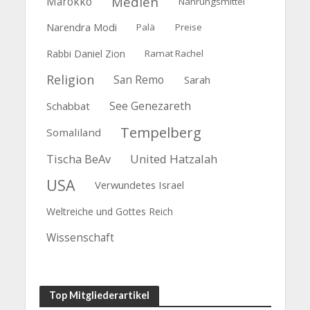
Medien
Marokko
Nahrungsmittel
Narendra Modi
Palä
Preise
Rabbi Daniel Zion
Ramat Rachel
Religion
San Remo
Sarah
See Genezareth
Schabbat
Tempelberg
Somaliland
Tischa BeAv
United Hatzalah
USA
Verwundetes Israel
Weltreiche und Gottes Reich
Wissenschaft
Top Mitgliederartikel