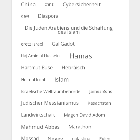
China
Cybersicherheit
chris
Diaspora
davi
Die Juden Arabiens und die Schaffung
des Islam
Gal Gadot
eretz israel
Hamas
Haj Amin al-Husseini
Hartmut Buse
Hebräisch
Islam
Heimatfront
Israelische Weltraumbehörde
James Bond
Jüdischer Messianismus
Kasachstan
Landwirtschaft
Magen David Adom
Mahmud Abbas
Marathon
Mossad
Negev
palästina
Polen