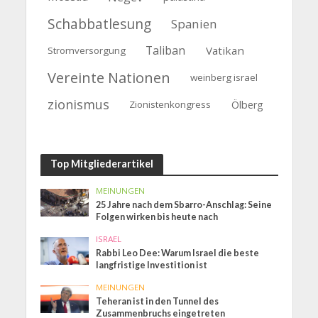
Schabbatlesung
Spanien
Taliban
Vatikan
Stromversorgung
Vereinte Nationen
weinberg israel
zionismus
Zionistenkongress
Ölberg
Top Mitgliederartikel
MEINUNGEN
25 Jahre nach dem Sbarro-Anschlag: Seine
Folgen wirken bis heute nach
ISRAEL
Rabbi Leo Dee: Warum Israel die beste
langfristige Investition ist
MEINUNGEN
Teheran ist in den Tunnel des
Zusammenbruchs eingetreten