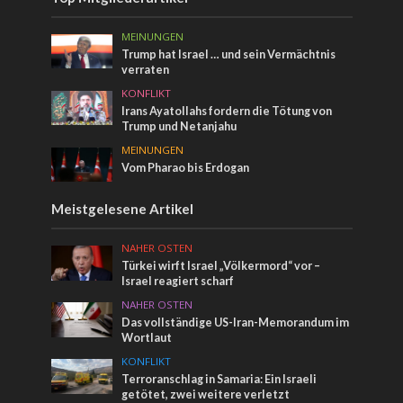
MEINUNGEN
Trump hat Israel … und sein Vermächtnis
verraten
KONFLIKT
Irans Ayatollahs fordern die Tötung von
Trump und Netanjahu
MEINUNGEN
Vom Pharao bis Erdogan
Meistgelesene Artikel
NAHER OSTEN
Türkei wirft Israel „Völkermord“ vor –
Israel reagiert scharf
NAHER OSTEN
Das vollständige US-Iran-Memorandum im
Wortlaut
KONFLIKT
Terroranschlag in Samaria: Ein Israeli
getötet, zwei weitere verletzt