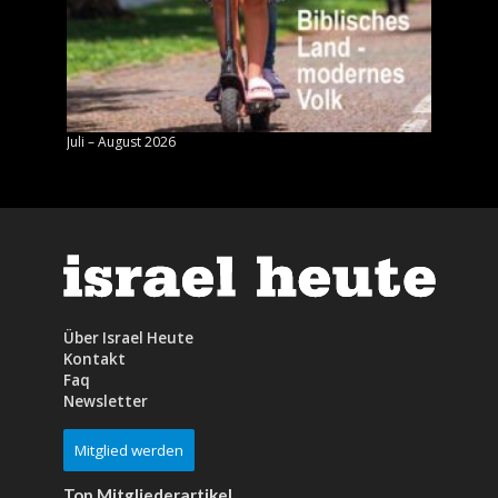
Juli – August 2026
Mai – J
Über Israel Heute
Kontakt
Faq
Newsletter
Mitglied werden
Top Mitgliederartikel