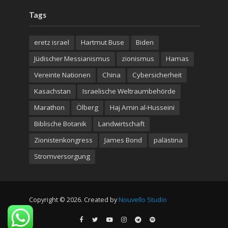
Tags
eretz israel
Hartmut Buse
Biden
Jüdischer Messianismus
zionismus
Hamas
Vereinte Nationen
China
Cybersicherheit
Kasachstan
Israelische Weltraumbehörde
Marathon
Ölberg
Haj Amin al-Husseini
Biblische Botanik
Landwirtschaft
Zionistenkongress
James Bond
palästina
Stromversorgung
Copyright © 2026. Created by
Nouvello Studio