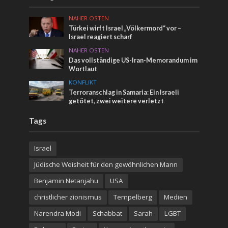
NAHER OSTEN
Türkei wirft Israel „Völkermord“ vor –
Israel reagiert scharf
NAHER OSTEN
Das vollständige US-Iran-Memorandum im
Wortlaut
KONFLIKT
Terroranschlag in Samaria: Ein Israeli
getötet, zwei weitere verletzt
Tags
Israel
Jüdische Weisheit für den gewöhnlichen Mann
Benjamin Netanjahu
USA
christlicher zionismus
Tempelberg
Medien
Narendra Modi
Schabbat
Sarah
LGBT