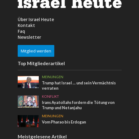
Über Israel Heute
Kontakt
Faq
Newsletter
Mitglied werden
Top Mitgliederartikel
MEINUNGEN
Trump hat Israel … und sein Vermächtnis
verraten
KONFLIKT
Irans Ayatollahs fordern die Tötung von
Trump und Netanjahu
MEINUNGEN
Vom Pharao bis Erdogan
Meistgelesene Artikel