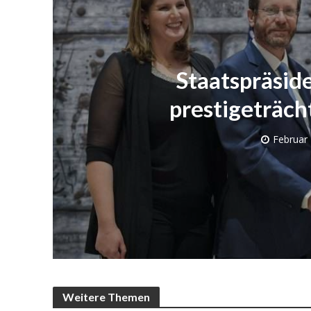
Staatspräsid
prestigeträch
Februar 
Israelische
die Knesse
Weitere Themen