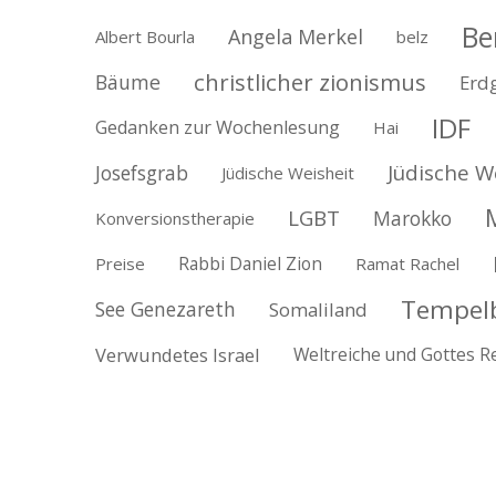
Be
Angela Merkel
Albert Bourla
belz
christlicher zionismus
Bäume
Erd
IDF
Gedanken zur Wochenlesung
Hai
Jüdische W
Josefsgrab
Jüdische Weisheit
LGBT
Marokko
Konversionstherapie
Rabbi Daniel Zion
Preise
Ramat Rachel
Tempel
See Genezareth
Somaliland
Verwundetes Israel
Weltreiche und Gottes R