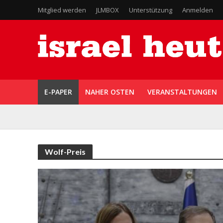
Mitglied werden
JLMBOX
Unterstützung
Anmelden
E-PAPER
NAHER OSTEN
VERANSTALTUNGEN
Wolf-Preis