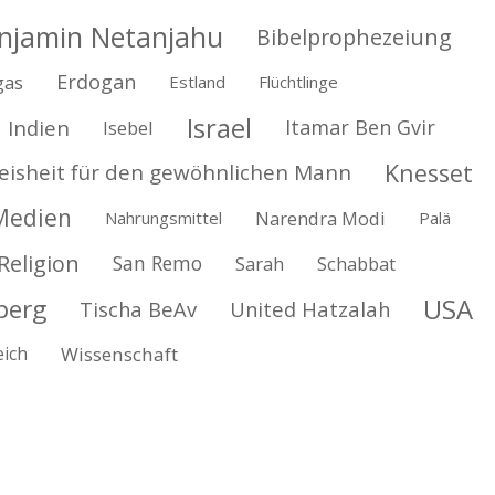
njamin Netanjahu
Bibelprophezeiung
Erdogan
gas
Estland
Flüchtlinge
Israel
Indien
Itamar Ben Gvir
Isebel
Knesset
eisheit für den gewöhnlichen Mann
Medien
Narendra Modi
Nahrungsmittel
Palä
Religion
San Remo
Sarah
Schabbat
USA
berg
Tischa BeAv
United Hatzalah
eich
Wissenschaft