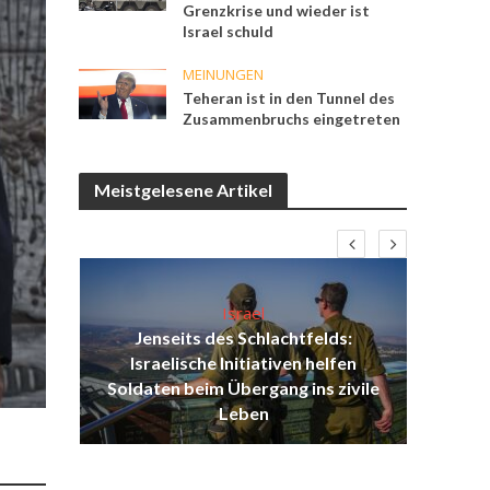
Grenzkrise und wieder ist
Israel schuld
MEINUNGEN
Teheran ist in den Tunnel des
Zusammenbruchs eingetreten
Meistgelesene Artikel
Israel
Jenseits des Schlachtfelds:
ist
Israelische Initiativen helfen
Isr
ul
Soldaten beim Übergang ins zivile
d
Leben