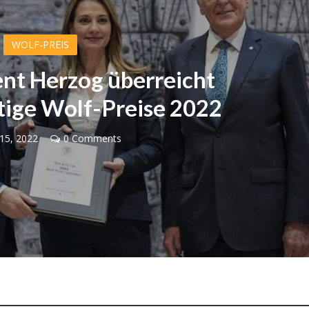
WOLF-PREIS
ent Herzog überreicht
tige Wolf-Preise 2022
15, 2022
0 Comments
Israel
Israel
 Wahlen 2026: Das ist
Israelische Wahlen 2026: Das 
t – Vladimir Beliak
die Knesset – Moshe Abutb