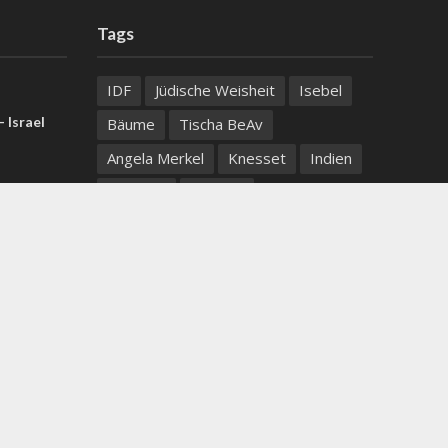
Tags
IDF
Jüdische Weisheit
Isebel
 Israel
Bäume
Tischa BeAv
Angela Merkel
Knesset
Indien
Marokko
Religion
chtfelds:
iven helfen
See Genezareth
Albert Bourla
rgang ins
Bibelprophezeiung
Nahrungsmittel
San Remo
US-Iran-
ortlaut
United Hatzalah
Josefsgrab
Erdgas
Itamar Ben Gvir
belz