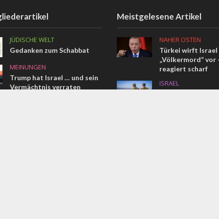
liederartikel
Meistgelesene Artikel
JÜDISCHE WELT
NAHER OSTEN
Gedanken zum Schabbat
Türkei wirft Israel
„Völkermord“ vor –
MEINUNGEN
reagiert scharf
Trump hat Israel … und sein
ISRAEL
Vermächtnis verraten
Jenseits des Schla
KONFLIKT
Israelische Initiat
Irans Ayatollahs fordern die
Soldaten beim Übe
Tötung von Trump und
zivile Leben
Netanjahu
NAHER OSTEN
Das vollständige 
Memorandum im W