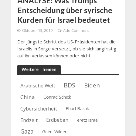
ANALYSE: Was Trumps
Entscheidung über syrische
Kurden für Israel bedeutet
Oktober 13, 2019
Add Comment
Der jüngste Schritt des US-Präsidenten hat die
Israelis in Sorge versetzt, ob sie sich langfristig
auf ihn verlassen können oder nicht.
Weitere Themen
BDS
Biden
Arabische Welt
China
Conrad Schick
Cybersicherheit
Ehud Barak
Endzeit
Erdbeben
eretz israel
Gaza
Geert Wilders