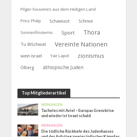
Pilger-Souvenirs aus dem Heiligen Land
Schawuot
Schnee
Prinz Philip
Thora
Sport
Sonnenfinsternis
Vereinte Nationen
Tu BiSchwat
zionismus
wein israel
Yair Lapid
äthiopische Juden
Ölberg
Top Mitgliederartikel
MEINUNGEN
Tacheles mit Aviel – Europas Grenzkrise
und wieder ist Israel schuld
MEINUNGEN
Die tödliche Rückkehr des Judenhasses
und der Aufstieg zweier jüdischer Kämpfer