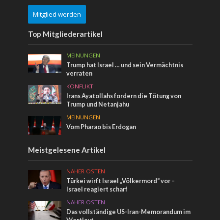
Mitglied werden
Top Mitgliederartikel
MEINUNGEN
Trump hat Israel … und sein Vermächtnis
verraten
KONFLIKT
Irans Ayatollahs fordern die Tötung von
Trump und Netanjahu
MEINUNGEN
Vom Pharao bis Erdogan
Meistgelesene Artikel
NAHER OSTEN
Türkei wirft Israel „Völkermord“ vor –
Israel reagiert scharf
NAHER OSTEN
Das vollständige US-Iran-Memorandum im