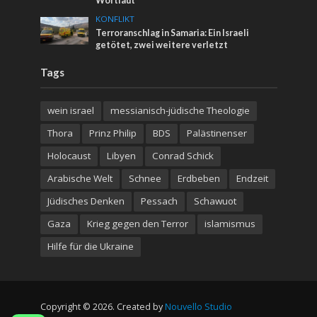
Wortlaut
KONFLIKT
Terroranschlag in Samaria: Ein Israeli
getötet, zwei weitere verletzt
Tags
wein israel
messianisch-jüdische Theologie
Thora
Prinz Philip
BDS
Palästinenser
Holocaust
Libyen
Conrad Schick
Arabische Welt
Schnee
Erdbeben
Endzeit
Jüdisches Denken
Pessach
Schawuot
Gaza
Krieg gegen den Terror
islamismus
Hilfe für die Ukraine
Copyright © 2026. Created by
Nouvello Studio