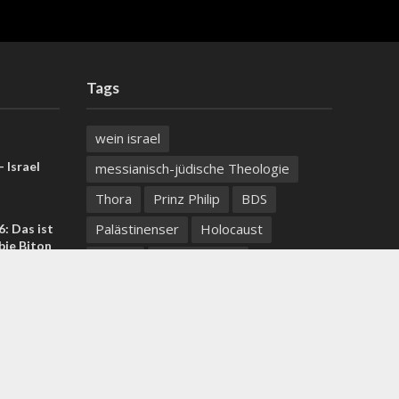
Tags
wein israel
 Israel
messianisch-jüdische Theologie
Thora
Prinz Philip
BDS
Palästinenser
Holocaust
: Das ist
bie Biton
Libyen
Conrad Schick
Arabische Welt
Schnee
US-Iran-
ortlaut
Erdbeben
Endzeit
Jüdisches Denken
Pessach
Schawuot
Gaza