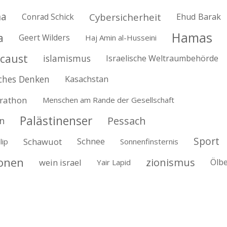
na
Cybersicherheit
Conrad Schick
Ehud Barak
Hamas
a
Geert Wilders
Haj Amin al-Husseini
caust
islamismus
Israelische Weltraumbehörde
ches Denken
Kasachstan
rathon
Menschen am Rande der Gesellschaft
Palästinenser
Pessach
n
Sport
Schawuot
Schnee
lip
Sonnenfinsternis
ionen
zionismus
wein israel
Ölb
Yair Lapid