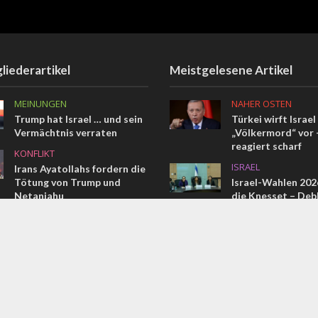
liederartikel
Meistgelesene Artikel
MEINUNGEN
NAHER OSTEN
Trump hat Israel … und sein
Türkei wirft Israel
Vermächtnis verraten
„Völkermord“ vor –
reagiert scharf
KONFLIKT
ISRAEL
Irans Ayatollahs fordern die
Tötung von Trump und
Israel-Wahlen 2026
Netanjahu
die Knesset – Deb
MEINUNGEN
NAHER OSTEN
Vom Pharao bis Erdogan
Das vollständige 
Memorandum im W