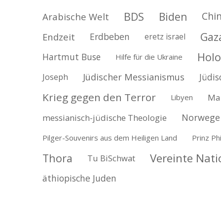
BDS
Biden
Chi
Arabische Welt
Gaz
Endzeit
Erdbeben
eretz israel
Holo
Hartmut Buse
Hilfe für die Ukraine
Jüdischer Messianismus
Jüdis
Joseph
Krieg gegen den Terror
Ma
Libyen
Norwege
messianisch-jüdische Theologie
Pilger-Souvenirs aus dem Heiligen Land
Prinz Phi
Vereinte Nat
Thora
Tu BiSchwat
äthiopische Juden