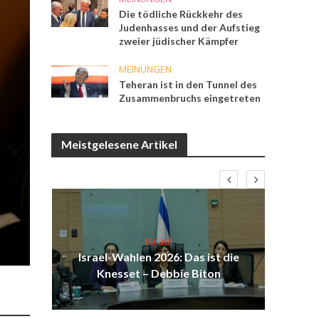
Die tödliche Rückkehr des
Judenhasses und der Aufstieg
zweier jüdischer Kämpfer
MEINUNGEN
Teheran ist in den Tunnel des
Zusammenbruchs eingetreten
Meistgelesene Artikel
Israel
ist
Israel-Wahlen 2026: Das ist die
Isr
ul
Knesset – Debbie Biton
d