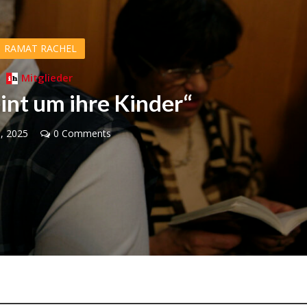
RAMAT RACHEL
Mitglieder
int um ihre Kinder“
0, 2025
0 Comments
Israel
Israel
 Wahlen 2026: Das ist
Israelische Wahlen 2026: Das 
t – Vladimir Beliak
die Knesset – Moshe Abutb