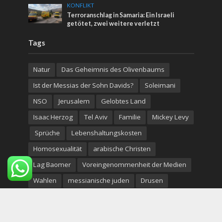
KONFLIKT
Terroranschlag in Samaria: Ein Israeli
getötet, zwei weitere verletzt
Tags
Natur
Das Geheimnis des Olivenbaums
Ist der Messias der Sohn Davids?
Soleimani
NSO
Jerusalem
Gelobtes Land
Isaac Herzog
Tel Aviv
Familie
Mickey Levy
Sprüche
Lebenshaltungskosten
Homosexualität
arabische Christen
Lag Baomer
Voreingenommenheit der Medien
Wahlen
messianische juden
Drusen