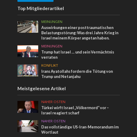
Top Mitgliederartikel
MEINUNGEN
Auswirkungen einer posttraumatischen
Belastungsstörung: Was drei Jahre Krieg in
Israel meinem Körper angetan haben.
MEINUNGEN
Trump hat Israel … und sein Vermächtnis
verraten
KONFLIKT
Irans Ayatollahs fordern die Tötung von
Trump und Netanjahu
Meistgelesene Artikel
NAHER OSTEN
Türkei wirft Israel „Völkermord“ vor –
Israel reagiert scharf
NAHER OSTEN
Das vollständige US-Iran-Memorandum im
Wortlaut