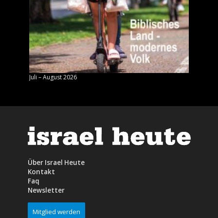
Juli – August 2026
Mai – J
Über Israel Heute
Kontakt
Faq
Newsletter
Mitglied werden