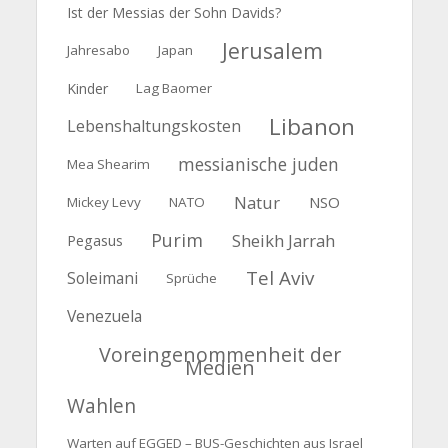
Ist der Messias der Sohn Davids?
Jerusalem
Jahresabo
Japan
Kinder
Lag Baomer
Libanon
Lebenshaltungskosten
messianische juden
Mea Shearim
Natur
NSO
Mickey Levy
NATO
Purim
Sheikh Jarrah
Pegasus
Tel Aviv
Soleimani
Sprüche
Venezuela
Voreingenommenheit der
Medien
Wahlen
Warten auf EGGED – BUS-Geschichten aus Israel