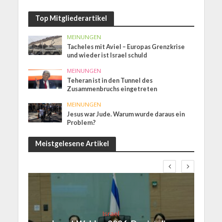
Top Mitgliederartikel
MEINUNGEN
Tacheles mit Aviel – Europas Grenzkrise
und wieder ist Israel schuld
MEINUNGEN
Teheran ist in den Tunnel des
Zusammenbruchs eingetreten
MEINUNGEN
Jesus war Jude. Warum wurde daraus ein
Problem?
Meistgelesene Artikel
Israel