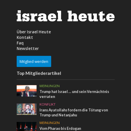
Über Israel Heute
Kontakt
Faq
Newsletter
Mitglied werden
Top Mitgliederartikel
MEINUNGEN
Trump hat Israel … und sein Vermächtnis
verraten
KONFLIKT
Irans Ayatollahs fordern die Tötung von
Trump und Netanjahu
MEINUNGEN
Vom Pharao bis Erdogan