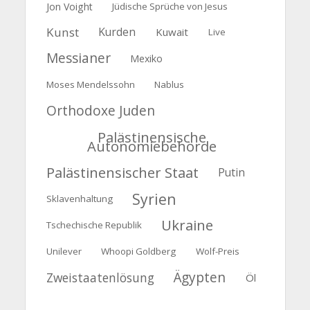
Jon Voight
Jüdische Sprüche von Jesus
Kunst
Kurden
Kuwait
Live
Messianer
Mexiko
Moses Mendelssohn
Nablus
Orthodoxe Juden
Palästinensische
Autonomiebehörde
Palästinensischer Staat
Putin
Syrien
Sklavenhaltung
Ukraine
Tschechische Republik
Unilever
Whoopi Goldberg
Wolf-Preis
Ägypten
Zweistaatenlösung
Öl