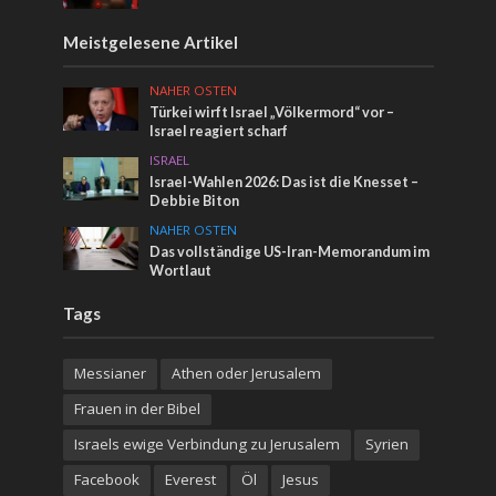
Meistgelesene Artikel
NAHER OSTEN
Türkei wirft Israel „Völkermord“ vor –
Israel reagiert scharf
ISRAEL
Israel-Wahlen 2026: Das ist die Knesset –
Debbie Biton
NAHER OSTEN
Das vollständige US-Iran-Memorandum im
Wortlaut
Tags
Messianer
Athen oder Jerusalem
Frauen in der Bibel
Israels ewige Verbindung zu Jerusalem
Syrien
Facebook
Everest
Öl
Jesus