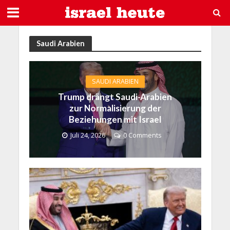
Saudi Arabien
SAUDI ARABIEN
Trump drängt Saudi-Arabien
zur Normalisierung der
Beziehungen mit Israel
Juli 24, 2026
0 Comments