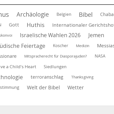
mus
Archäologie
Bibel
Chaba
Belgien
Huthis
Gott
Internationaler Gerichtsho
l
Israelische Wahlen 2026
Jemen
tskonvoi
Jüdische Feiertage
Messia
Koscher
Medizin
ssionare
NASA
Mitspracherecht für Diasporajuden?
ve a Child's Heart
Siedlungen
chnologie
terroranschlag
Thanksgiving
Welt der Bibel
Wetter
estimmung