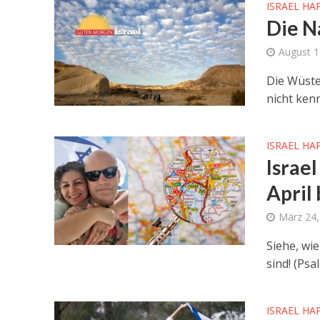
ISRAEL HA
Die N
August 1
Die Wüste
nicht ken
ISRAEL HA
Israe
April 
März 24,
Siehe, wie
sind! (Psa
ISRAEL HA