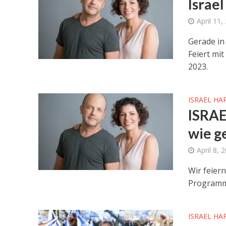
Israe
April 11,
Gerade in
Feiert mit
2023.
ISRAEL HA
ISRAE
wie g
April 8, 
Wir feier
Programm 
ISRAEL HA