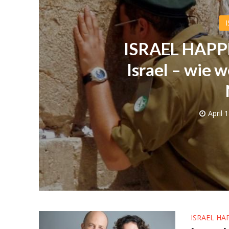
ISRAEL HAPPE
Israel – wie 
April 
Israelische
die Kness
ISRAEL HA