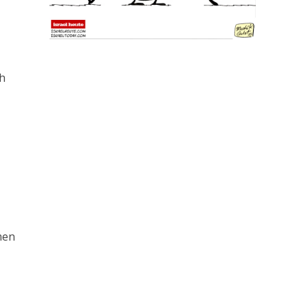
ch
men