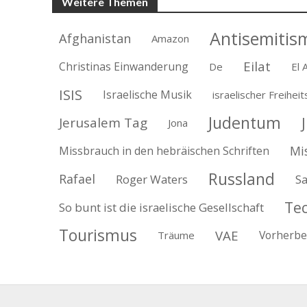
Weitere Themen
Antisemitis
Afghanistan
Amazon
Eilat
Christinas Einwanderung
De
El A
ISIS
Israelische Musik
israelischer Freihei
Judentum
Jerusalem Tag
Jona
Mi
Missbrauch in den hebräischen Schriften
Russland
Rafael
Roger Waters
Sa
Te
So bunt ist die israelische Gesellschaft
Tourismus
VAE
Vorherb
Träume