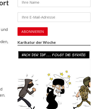
ort
t und
eden,
Karikatur der Woche
nd
en.