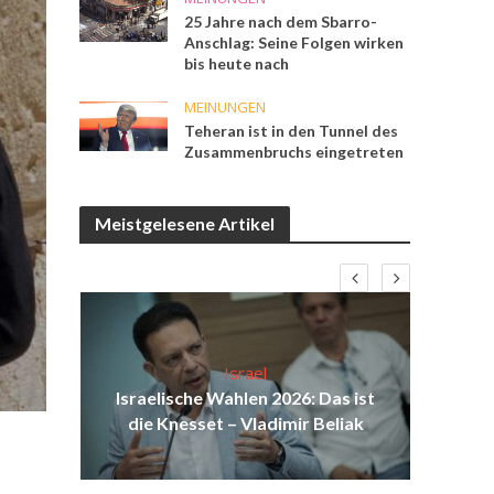
25 Jahre nach dem Sbarro-
Anschlag: Seine Folgen wirken
bis heute nach
MEINUNGEN
Teheran ist in den Tunnel des
Zusammenbruchs eingetreten
Meistgelesene Artikel
Israel
eit
Israelische Wahlen 2026: Das ist
Isr
ieg“
die Knesset – Vladimir Beliak
d