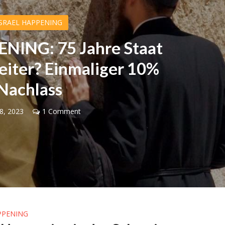
ISRAEL HAPPENING
NING: 75 Jahre Staat
weiter? Einmaliger 10%
Nachlass
18, 2023
1 Comment
Israel
Meinungen
 Wahlen 2026: Das ist
„Die Blockade erscheint derz
et – Moshe Abutbul
weitaus attraktiver als ein Kr
PPENING