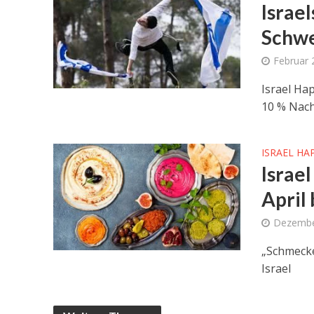
Israe
Schwe
Februar 
Israel Ha
10 % Nach
ISRAEL HA
Israe
April 
Dezembe
„Schmecke
Israel