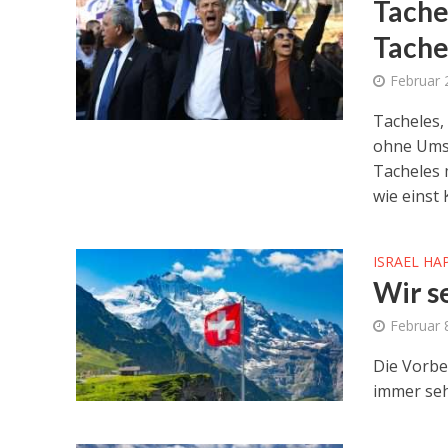
Tache
Tache
Februar 
Tacheles,
ohne Umsc
Tacheles 
wie einst 
ISRAEL HA
Wir s
Februar 
Die Vorbe
immer seh