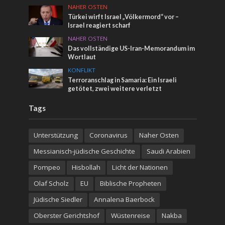
NAHER OSTEN
Türkei wirft Israel „Völkermord“ vor –
Israel reagiert scharf
NAHER OSTEN
Das vollständige US-Iran-Memorandum im
Wortlaut
KONFLIKT
Terroranschlag in Samaria: Ein Israeli
getötet, zwei weitere verletzt
Tags
Unterstützung
Coronavirus
Naher Osten
Messianisch-jüdische Geschichte
Saudi Arabien
Pompeo
Hisbollah
Licht der Nationen
Olaf Scholz
EU
Biblische Propheten
Jüdische Siedler
Annalena Baerbock
Oberster Gerichtshof
Wüstenreise
Nakba