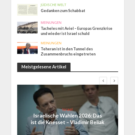
JÜDISCHE WELT
Gedanken zum Schabbat
MEINUNGEN
Tacheles mit Aviel – Europas Grenzkrise
und wieder ist Israel schuld
MEINUNGEN
Teheran ist in den Tunnel des
Zusammenbruchs eingetreten
Meistgelesene Artikel
Israel
Israelische Wahlen 2026: Das
ist die Knesset – Vladimir Beliak