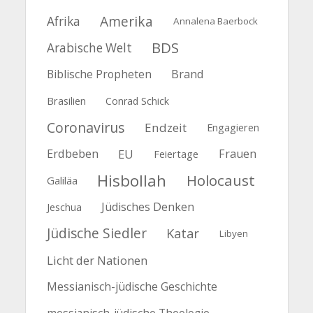
Amerika
Afrika
Annalena Baerbock
BDS
Arabische Welt
Biblische Propheten
Brand
Brasilien
Conrad Schick
Coronavirus
Endzeit
Engagieren
Erdbeben
EU
Frauen
Feiertage
Hisbollah
Holocaust
Galiläa
Jüdisches Denken
Jeschua
Jüdische Siedler
Katar
Libyen
Licht der Nationen
Messianisch-jüdische Geschichte
messianisch-jüdische Theologie