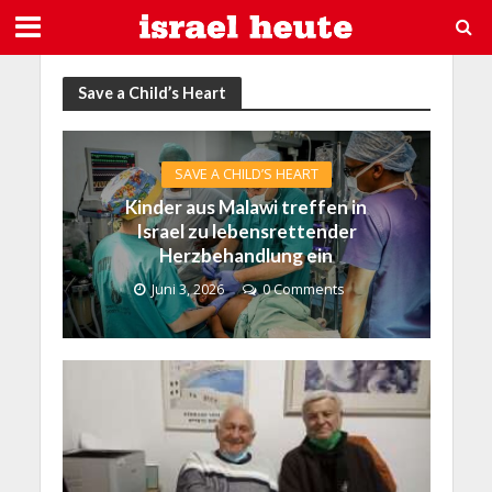
Save a Child’s Heart
SAVE A CHILD’S HEART
Kinder aus Malawi treffen in
Israel zu lebensrettender
Herzbehandlung ein
Juni 3, 2026
0 Comments