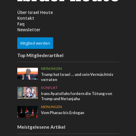
Über Israel Heute
Kontakt
Faq
Newsletter
Mitglied werden
Top Mitgliederartikel
MEINUNGEN
Trump hat Israel … und sein Vermächtnis
verraten
KONFLIKT
Irans Ayatollahs fordern die Tötung von
Trump und Netanjahu
MEINUNGEN
Vom Pharao bis Erdogan
Meistgelesene Artikel