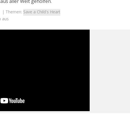
us aller Welt geholfen.
| Themen:
Save a Child's Heart
n aus
Israel
Israel
 Wahlen 2026: Das ist
Israelische Wahlen 2026: Das 
t – Vladimir Beliak
die Knesset – Moshe Abutb