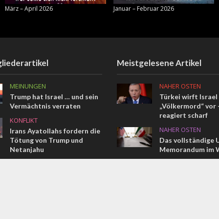
März – April 2026
Januar – Februar 2026
liederartikel
Meistgelesene Artikel
MEINUNGEN
NAHER OSTEN
Trump hat Israel … und sein
Türkei wirft Israel
Vermächtnis verraten
„Völkermord“ vor –
reagiert scharf
KONFLIKT
NAHER OSTEN
Irans Ayatollahs fordern die
Tötung von Trump und
Das vollständige 
Netanjahu
Memorandum im W
MEINUNGEN
KONFLIKT
Vom Pharao bis Erdogan
Terroranschlag in
Ein Israeli getötet
COMMENT
weitere verletzt