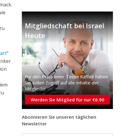
hmack.
wie
Mitgliedschaft bei Israel
zu
Heute
eart
“
anker
ion
Für den Preis einer Tasse Kaffee haben
Sie vollen Zugriff auf alle Inhalte der
 dem
Mitglieder
zu
Werden Sie Mitglied für nur €6.90
Abonnieren Sie unseren täglichen
Newsletter