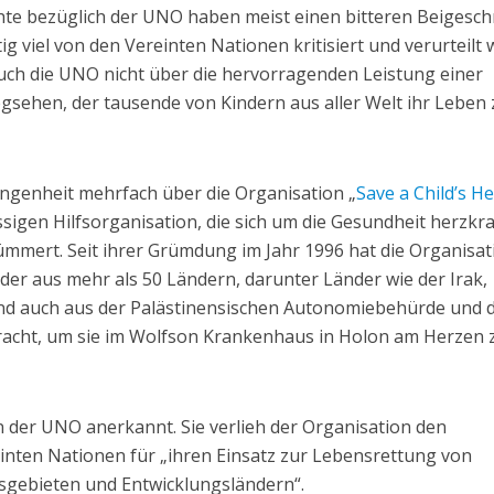
chte bezüglich der UNO haben meist einen bitteren Beigesc
g viel von den Vereinten Nationen kritisiert und verurteilt 
auch die UNO nicht über die hervorragenden Leistung einer
egsehen, der tausende von Kindern aus aller Welt ihr Leben 
ngenheit mehrfach über die Organisation „
Save a Child’s H
ässigen Hilfsorganisation, die sich um die Gesundheit herzkr
ümmert. Seit ihrer Grümdung im Jahr 1996 hat die Organisat
der aus mehr als 50 Ländern, darunter Länder wie der Irak,
und auch aus der Palästinensischen Autonomiebehürde und
bracht, um sie im Wolfson Krankenhaus in Holon am Herzen 
 der UNO anerkannt. Sie verlieh der Organisation den
inten Nationen für „ihren Einsatz zur Lebensrettung von
sgebieten und Entwicklungsländern“.