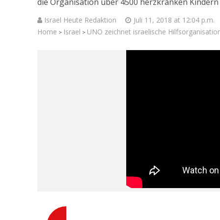
die Organisation über 4500 herzkranken Kindern a
Israel Heute Redaktion
Juli 11, 2018 at 12:04 p.m.
Home
Israel
UNO zeichnet israelische Hilfsorganisatio
>
>
Israelische
die Knesse