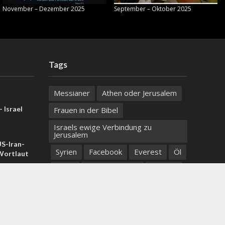
November – Dezember 2025
September – Oktober 2025
Tags
Messianer
Athen oder Jerusalem
 Israel
Frauen in der Bibel
Israels ewige Verbindung zu
Jerusalem
US-Iran-
Syrien
Facebook
Everest
Öl
ortlaut
Jesus
Ben and Jerry's
Ukraine
 Samaria:
Whoopi Goldberg
Wolf-Preis
, zwei
Take your coffee with you wherever you go
Moses Mendelssohn
Elon Musk
Friedensprozess
Sklavenhaltung