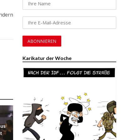
indern
Karikatur der Woche
aus
t