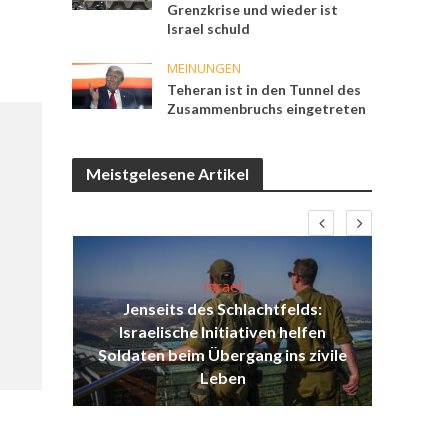
Grenzkrise und wieder ist
Israel schuld
MEINUNGEN
Teheran ist in den Tunnel des
Zusammenbruchs eingetreten
Meistgelesene Artikel
Israel
Jenseits des Schlachtfelds:
ist
Israelische Initiativen helfen
Isr
ul
Soldaten beim Übergang ins zivile
d
Leben