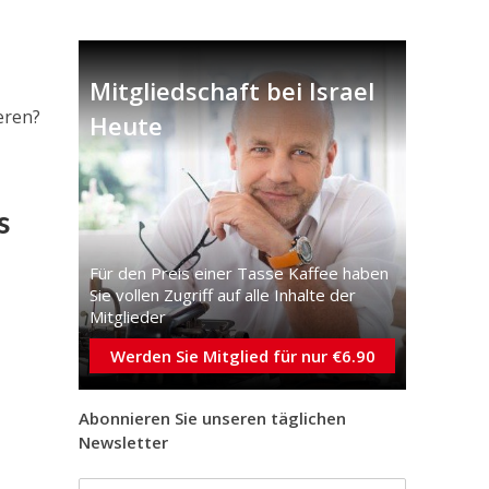
Mitgliedschaft bei Israel
eren?
Heute
s
Für den Preis einer Tasse Kaffee haben
Sie vollen Zugriff auf alle Inhalte der
Mitglieder
Werden Sie Mitglied für nur €6.90
Abonnieren Sie unseren täglichen
Newsletter