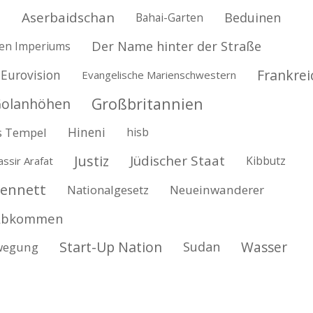
d
Aserbaidschan
Beduinen
Bahai-Garten
Der Name hinter der Straße
hen Imperiums
Frankrei
Eurovision
Evangelische Marienschwestern
Großbritannien
olanhöhen
Hineni
s Tempel
hisb
Justiz
Jüdischer Staat
Kibbutz
assir Arafat
Bennett
Nationalgesetz
Neueinwanderer
 Abkommen
Start-Up Nation
Wasser
Sudan
ewegung