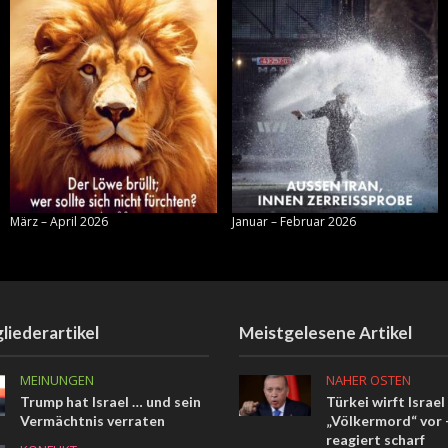
März – April 2026
Januar – Februar 2026
liederartikel
Meistgelesene Artikel
MEINUNGEN
NAHER OSTEN
Trump hat Israel … und sein
Türkei wirft Israel
Vermächtnis verraten
„Völkermord“ vor –
reagiert scharf