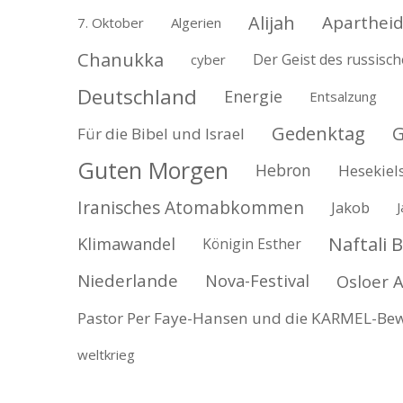
Alijah
Aparthei
7. Oktober
Algerien
Chanukka
Der Geist des russisc
cyber
Deutschland
Energie
Entsalzung
Gedenktag
G
Für die Bibel und Israel
Guten Morgen
Hebron
Hesekiel
Iranisches Atomabkommen
Jakob
J
Naftali 
Klimawandel
Königin Esther
Niederlande
Nova-Festival
Osloer
Pastor Per Faye-Hansen und die KARMEL-B
weltkrieg