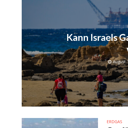
Kann Israels G
August 
Israelische
die Knesse
ERDGAS