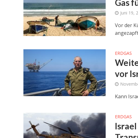
Gas f
Juni 19, 
Vor der K
angezapft
ERDGAS
Weite
vor I
Novembe
Kann Isra
ERDGAS
Israel
Trans