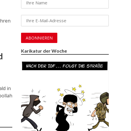
ahren
Karikatur der Woche
d
ld in
bollah