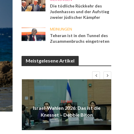
Die tödliche Rückkehr des
Judenhasses und der Aufstieg
zweier jüdischer Kämpfer
MEINUNGEN
Teheran ist in den Tunnel des
Zusammenbruchs eingetreten
Meistgelesene Artikel
Israel
ist
Israel-Wahlen 2026: Das ist die
Isr
ul
Knesset – Debbie Biton
d