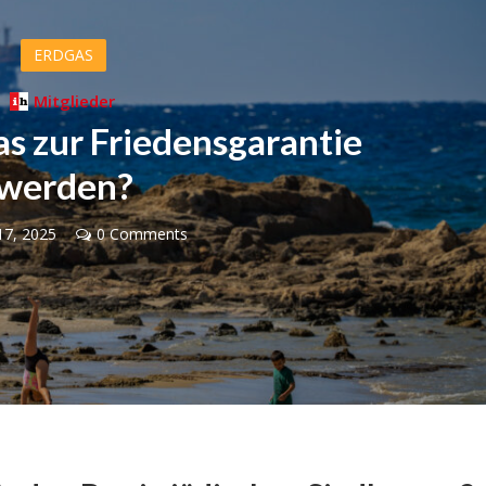
ERDGAS
Mitglieder
as zur Friedensgarantie
werden?
17, 2025
0 Comments
Israel
Israel
 Wahlen 2026: Das ist
Israelische Wahlen 2026: Das 
t – Vladimir Beliak
die Knesset – Moshe Abutb