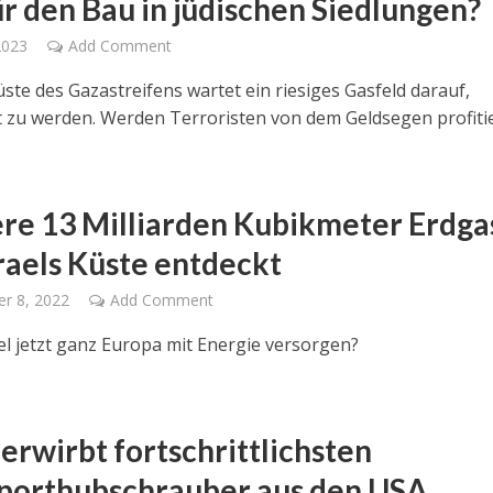
ür den Bau in jüdischen Siedlungen?
2023
Add Comment
üste des Gazastreifens wartet ein riesiges Gasfeld darauf,
 zu werden. Werden Terroristen von dem Geldsegen profiti
re 13 Milliarden Kubikmeter Erdga
sraels Küste entdeckt
r 8, 2022
Add Comment
el jetzt ganz Europa mit Energie versorgen?
 erwirbt fortschrittlichsten
porthubschrauber aus den USA