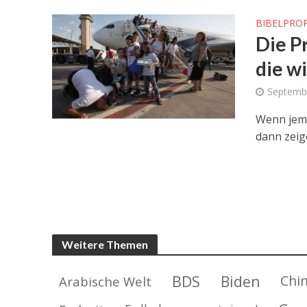
BIBELPRO
Die Pr
die w
Septembe
Wenn jema
dann zeig
Weitere Themen
BDS
Biden
Chi
Arabische Welt