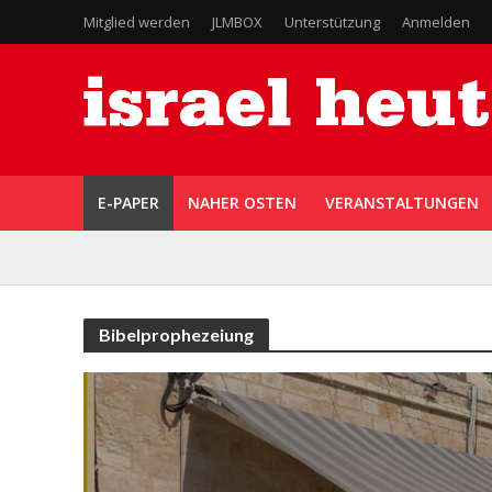
Mitglied werden
JLMBOX
Unterstützung
Anmelden
E-PAPER
NAHER OSTEN
VERANSTALTUNGEN
Bibelprophezeiung