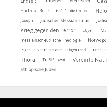
Gaz
Endzeit
Erdbeben
eretz israel
Holo
Hartmut Buse
Hilfe für die Ukraine
Jüdischer Messianismus
Jüdis
Joseph
Krieg gegen den Terror
Ma
Libyen
Norwege
messianisch-jüdische Theologie
Pilger-Souvenirs aus dem Heiligen Land
Prinz Phi
Vereinte Nat
Thora
Tu BiSchwat
äthiopische Juden