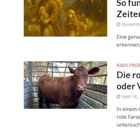
So fu
Zeite
Novembe
Eine gena
erkennen,
BIBELPRO
Die r
oder 
April 18,
In einem 
rote Färse
untersuch