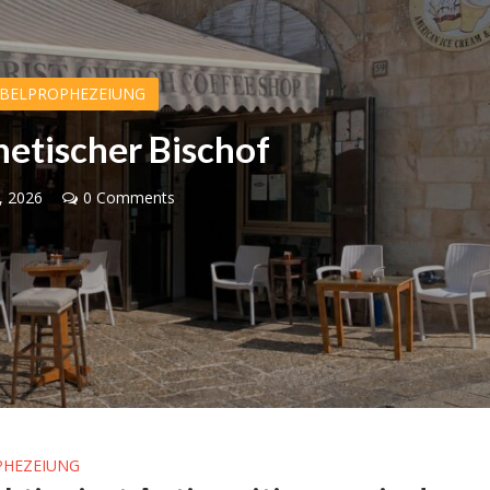
IBELPROPHEZEIUNG
hetischer Bischof
1, 2026
0 Comments
Videopodcast
Israel
VIDEOPODCAST – AfD un
 Wahlen 2026: Das ist
Israel: Verändert ein Gespr
t – Vladimir Beliak
das israelische Bild der Part
PHEZEIUNG