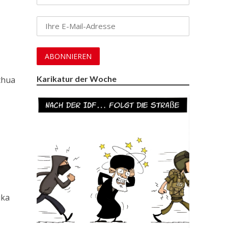
Karikatur der Woche
chua
ika