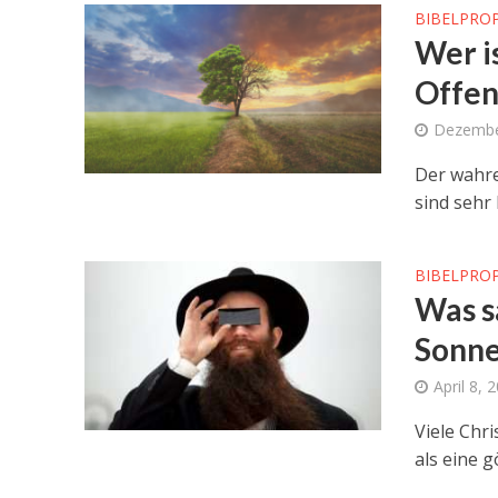
BIBELPRO
Wer i
Offen
Dezembe
Der wahre
sind sehr
BIBELPRO
Was sa
Sonne
April 8, 
Viele Chr
als eine g