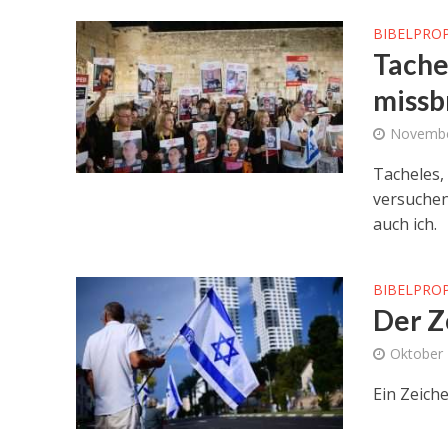
BIBELPRO
Tachel
miss
Novembe
Tacheles,
versuchen
auch ich.
BIBELPRO
Der Z
Oktober 
Ein Zeiche