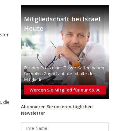
Mitgliedschaft bei Israel
Heute
ster
Für den Preis einer Tasse Kaffee haben
Sie vollen Zugriff auf alle Inhalte der
Mitglieder
Werden Sie Mitglied für nur €6.90
, die
Abonnieren Sie unseren täglichen
Newsletter