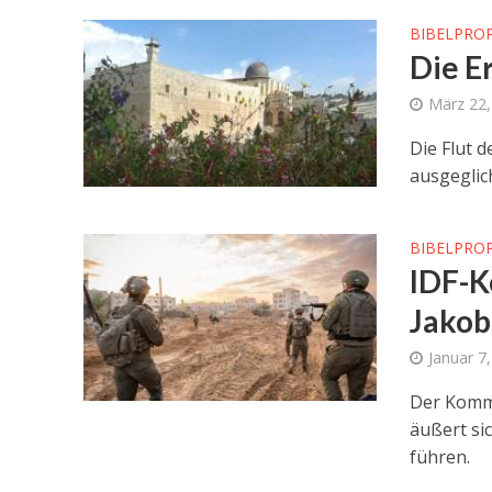
BIBELPRO
Die E
März 22,
Die Flut 
ausgeglic
BIBELPRO
IDF-K
Jakob
Januar 7
Der Komm
äußert si
führen.