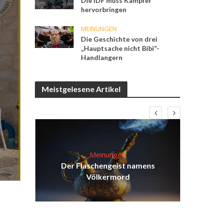
Die IDF muss Kämpfer
hervorbringen
MEINUNGEN
Die Geschichte von drei
„Hauptsache nicht Bibi“-
Handlangern
Meistgelesene Artikel
Meinungen
d
Der Flaschengeist namens
Isr
äch
Völkermord
d
ei?