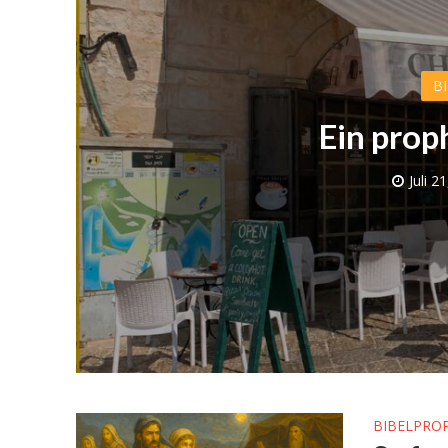
B
Ein prop
Juli 2
Israelische
die Knesse
BIBELPRO