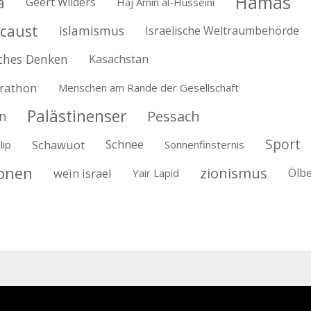
Hamas
a
Geert Wilders
Haj Amin al-Husseini
caust
islamismus
Israelische Weltraumbehörde
ches Denken
Kasachstan
rathon
Menschen am Rande der Gesellschaft
Palästinenser
Pessach
n
Sport
Schawuot
Schnee
lip
Sonnenfinsternis
ionen
zionismus
wein israel
Ölb
Yair Lapid