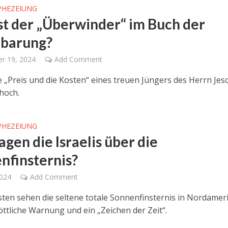
PHEZEIUNG
st der „Überwinder“ im Buch der
barung?
r 19, 2024
Add Comment
 „Preis und die Kosten“ eines treuen Jüngers des Herrn Jes
 hoch.
PHEZEIUNG
gen die Israelis über die
nfinsternis?
2024
Add Comment
isten sehen die seltene totale Sonnenfinsternis in Nordamer
öttliche Warnung und ein „Zeichen der Zeit“.