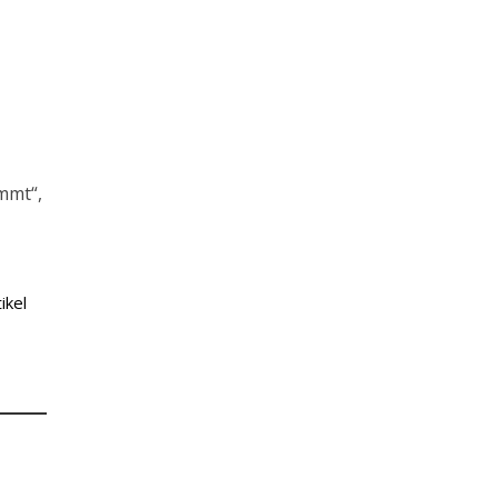
f
mmt“,
ikel