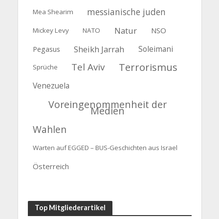
messianische juden
Mea Shearim
Natur
NSO
Mickey Levy
NATO
Sheikh Jarrah
Soleimani
Pegasus
Tel Aviv
Terrorismus
Sprüche
Venezuela
Voreingenommenheit der
Medien
Wahlen
Warten auf EGGED – BUS-Geschichten aus Israel
Österreich
Top Mitgliederartikel