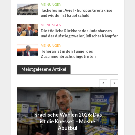
MEINUNGEN
Tacheles mit Aviel – Europas Grenzkrise
und wieder ist Israel schuld
MEINUNGEN
Die tödliche Rückkehr des Judenhasses
und der Aufstieg zweier jüdischer Kämpfer
MEINUNGEN
Teheran ist in den Tunnel des
Zusammenbruchs eingetreten
Meistgelesene Artikel
Israel
Israelische Wahlen 2026: Das
ist die Knesset – Moshe
Abutbul