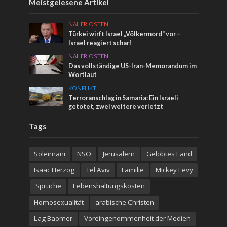
Meistgelesene Artikel
NAHER OSTEN
Türkei wirft Israel „Völkermord“ vor –
Israel reagiert scharf
NAHER OSTEN
Das vollständige US-Iran-Memorandum im
Wortlaut
KONFLIKT
Terroranschlag in Samaria: Ein Israeli
getötet, zwei weitere verletzt
Tags
Soleimani
NSO
Jerusalem
Gelobtes Land
Isaac Herzog
Tel Aviv
Familie
Mickey Levy
Sprüche
Lebenshaltungskosten
Homosexualität
arabische Christen
Lag Baomer
Voreingenommenheit der Medien