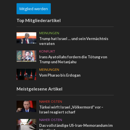
Mitglied werden
Top Mitgliederartikel
MEINUNGEN
Trump hat Israel … und sein Vermächtnis
verraten
KONFLIKT
Irans Ayatollahs fordern die Tötung von
Trump und Netanjahu
MEINUNGEN
Vom Pharao bis Erdogan
Meistgelesene Artikel
NAHER OSTEN
Türkei wirft Israel „Völkermord“ vor –
Israel reagiert scharf
NAHER OSTEN
Das vollständige US-Iran-Memorandum im