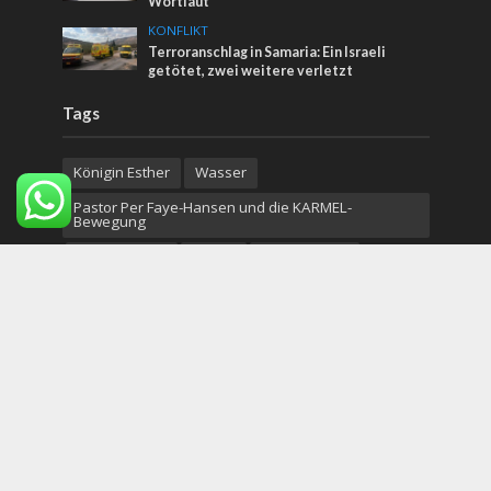
Wortlaut
KONFLIKT
Terroranschlag in Samaria: Ein Israeli
getötet, zwei weitere verletzt
Tags
Königin Esther
Wasser
Pastor Per Faye-Hansen und die KARMEL-
Bewegung
Bahai-Garten
Sudan
Klimawandel
Großbritannien
Chanukka
Golanhöhen
Beduinen
Jüdischer Staat
Iranisches Atomabkommen
Alijah
Der Geist des russischen Imperiums
Gedenktag
Energie
Deutschland
weltkrieg
cyber
Hineni