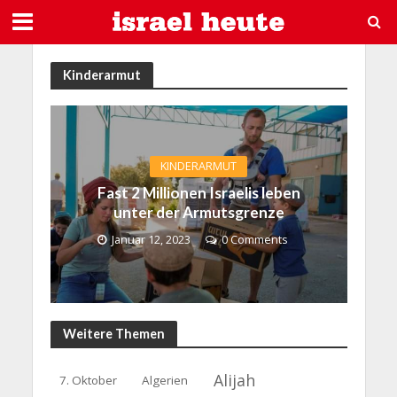
Kinderarmut
KINDERARMUT
Fast 2 Millionen Israelis leben
unter der Armutsgrenze
Januar 12, 2023
0 Comments
Weitere Themen
Alijah
7. Oktober
Algerien