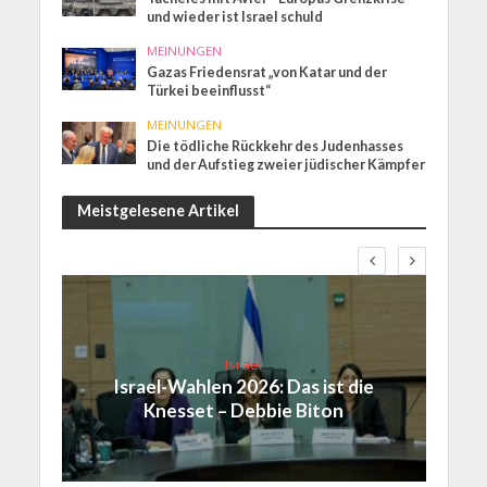
und wieder ist Israel schuld
MEINUNGEN
Gazas Friedensrat „von Katar und der
Türkei beeinflusst“
MEINUNGEN
Die tödliche Rückkehr des Judenhasses
und der Aufstieg zweier jüdischer Kämpfer
Meistgelesene Artikel
Israel
Israel-Wahlen 2026: Das ist die
Knesset – Debbie Biton