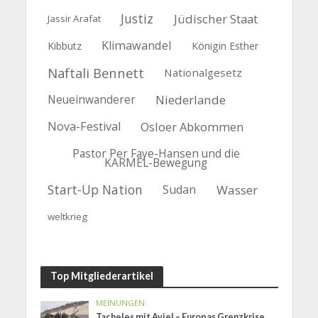
Justiz
Jüdischer Staat
Jassir Arafat
Klimawandel
Kibbutz
Königin Esther
Naftali Bennett
Nationalgesetz
Niederlande
Neueinwanderer
Nova-Festival
Osloer Abkommen
Pastor Per Faye-Hansen und die
KARMEL-Bewegung
Start-Up Nation
Sudan
Wasser
weltkrieg
Top Mitgliederartikel
MEINUNGEN
Tacheles mit Aviel – Europas Grenzkrise