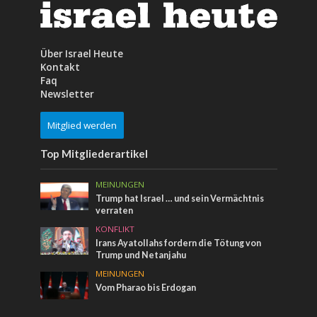
Über Israel Heute
Kontakt
Faq
Newsletter
Mitglied werden
Top Mitgliederartikel
MEINUNGEN
Trump hat Israel … und sein Vermächtnis
verraten
KONFLIKT
Irans Ayatollahs fordern die Tötung von
Trump und Netanjahu
MEINUNGEN
Vom Pharao bis Erdogan