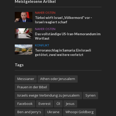
Meistgelesene Artikel
NAHER OSTEN
Türkei wirft Israel „Völkermord“ vor –
Israel reagiert scharf
NAHER OSTEN
Das vollständige US-Iran-Memorandum im
Wortlaut
KONFLIKT
Terroranschlag in Samaria: Ein Israeli
getötet, zwei weitere verletzt
Tags
Messianer
Athen oder Jerusalem
Frauen in der Bibel
Israels ewige Verbindung zu Jerusalem
Syrien
Facebook
Everest
Öl
Jesus
Ben and Jerry's
Ukraine
Whoopi Goldberg