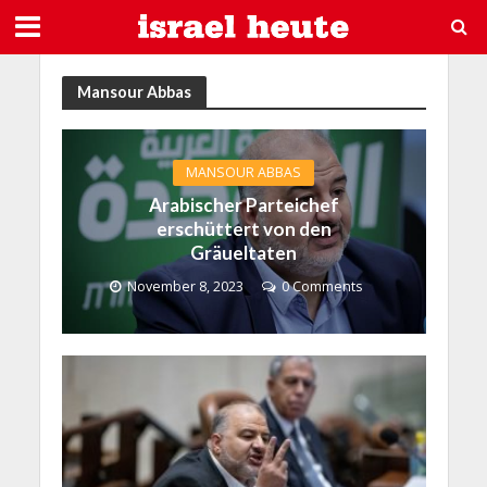
Mansour Abbas
MANSOUR ABBAS
Arabischer Parteichef
erschüttert von den
Gräueltaten
November 8, 2023
0 Comments