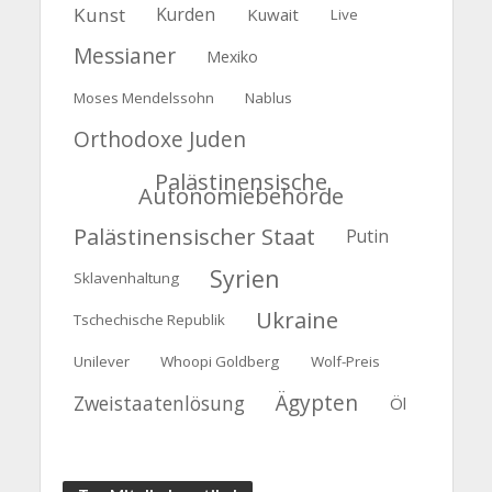
Kunst
Kurden
Kuwait
Live
Messianer
Mexiko
Moses Mendelssohn
Nablus
Orthodoxe Juden
Palästinensische
Autonomiebehörde
Palästinensischer Staat
Putin
Syrien
Sklavenhaltung
Ukraine
Tschechische Republik
Unilever
Whoopi Goldberg
Wolf-Preis
Ägypten
Zweistaatenlösung
Öl