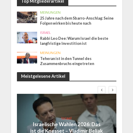
Top Mitgliederartikel
MEINUNGEN
25 Jahre nach dem Sbarro-Anschlag: Seine
Folgen wirken bis heute nach
ISRAEL
Rabbi Leo Dee: Warum Israel die beste
langfristige Investition ist
MEINUNGEN
Teheran ist in den Tunnel des
Zusammenbruchs eingetreten
Meistgelesene Artikel
Israel
Israelische Wahlen 2026: Das
ist die Knesset – Vladimir Beliak