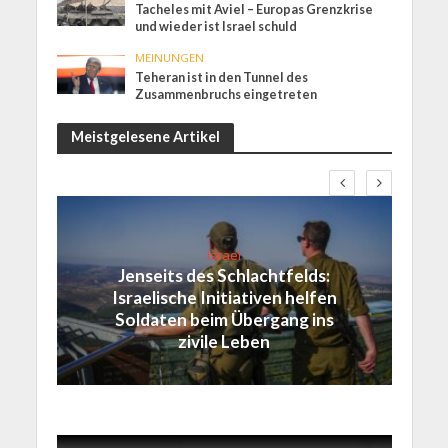
Tacheles mit Aviel – Europas Grenzkrise
und wieder ist Israel schuld
MEINUNGEN
Teheran ist in den Tunnel des
Zusammenbruchs eingetreten
Meistgelesene Artikel
Israel
Jenseits des Schlachtfelds:
Israelische Initiativen helfen
Soldaten beim Übergang ins
zivile Leben