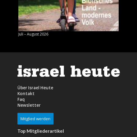
Juli – August 2026
Mai – J
Über Israel Heute
Kontakt
Faq
Newsletter
Mitglied werden
Top Mitgliederartikel