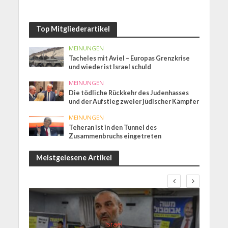
Top Mitgliederartikel
MEINUNGEN
Tacheles mit Aviel – Europas Grenzkrise
und wieder ist Israel schuld
MEINUNGEN
Die tödliche Rückkehr des Judenhasses
und der Aufstieg zweier jüdischer Kämpfer
MEINUNGEN
Teheran ist in den Tunnel des
Zusammenbruchs eingetreten
Meistgelesene Artikel
Israel