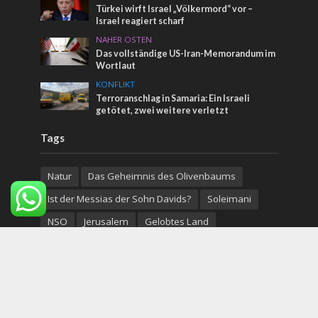
Türkei wirft Israel „Völkermord“ vor –
Israel reagiert scharf
NAHER OSTEN
Das vollständige US-Iran-Memorandum im
Wortlaut
KONFLIKT
Terroranschlag in Samaria: Ein Israeli
getötet, zwei weitere verletzt
Tags
Natur
Das Geheimnis des Olivenbaums
Ist der Messias der Sohn Davids?
Soleimani
NSO
Jerusalem
Gelobtes Land
Isaac Herzog
Tel Aviv
Familie
Mickey Levy
Sprüche
Lebenshaltungskosten
Homosexualität
arabische Christen
Lag Baomer
Voreingenommenheit der Medien