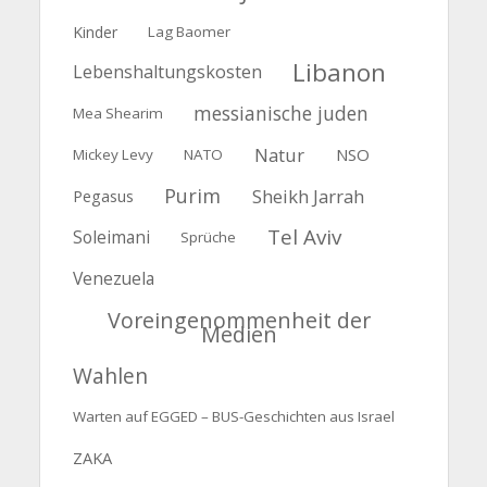
Kinder
Lag Baomer
Libanon
Lebenshaltungskosten
messianische juden
Mea Shearim
Natur
NSO
Mickey Levy
NATO
Purim
Sheikh Jarrah
Pegasus
Tel Aviv
Soleimani
Sprüche
Venezuela
Voreingenommenheit der
Medien
Wahlen
Warten auf EGGED – BUS-Geschichten aus Israel
ZAKA