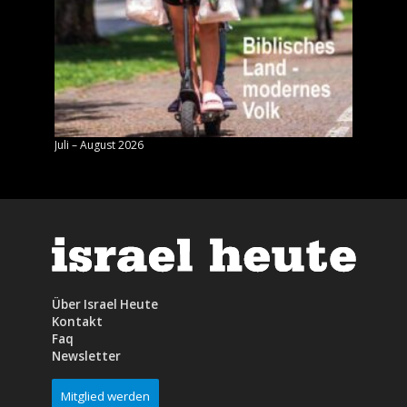
Juli – August 2026
Mai – J
Über Israel Heute
Kontakt
Faq
Newsletter
Mitglied werden