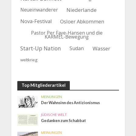
Niederlande
Neueinwanderer
Nova-Festival
Osloer Abkommen
Pastor Per Faye-Hansen und die
KARMEL-Bewegung
Start-Up Nation
Sudan
Wasser
weltkrieg
Top Mitgliederartikel
MEINUNGEN
Der Wahnsinn des Antizionismus
JÜDISCHE WELT
Gedanken zum Schabbat
MEINUNGEN