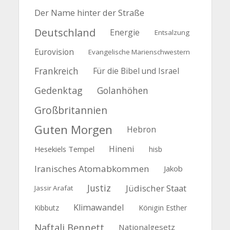
Der Name hinter der Straße
Deutschland
Energie
Entsalzung
Eurovision
Evangelische Marienschwestern
Frankreich
Für die Bibel und Israel
Gedenktag
Golanhöhen
Großbritannien
Guten Morgen
Hebron
Hineni
Hesekiels Tempel
hisb
Iranisches Atomabkommen
Jakob
Justiz
Jüdischer Staat
Jassir Arafat
Klimawandel
Kibbutz
Königin Esther
Naftali Bennett
Nationalgesetz