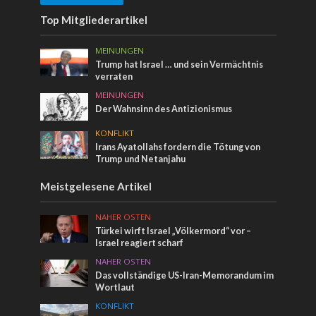
Top Mitgliederartikel
MEINUNGEN
Trump hat Israel … und sein Vermächtnis
verraten
MEINUNGEN
Der Wahnsinn des Antizionismus
KONFLIKT
Irans Ayatollahs fordern die Tötung von
Trump und Netanjahu
Meistgelesene Artikel
NAHER OSTEN
Türkei wirft Israel „Völkermord“ vor –
Israel reagiert scharf
NAHER OSTEN
Das vollständige US-Iran-Memorandum im
Wortlaut
KONFLIKT