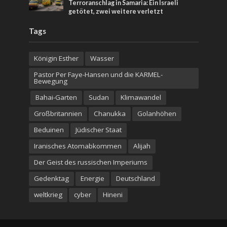
Terroranschlag in Samaria: Ein Israeli
getötet, zwei weitere verletzt
Tags
Königin Esther
Wasser
Pastor Per Faye-Hansen und die KARMEL-
Bewegung
Bahai-Garten
Sudan
Klimawandel
Großbritannien
Chanukka
Golanhöhen
Beduinen
Jüdischer Staat
Iranisches Atomabkommen
Alijah
Der Geist des russischen Imperiums
Gedenktag
Energie
Deutschland
weltkrieg
cyber
Hineni