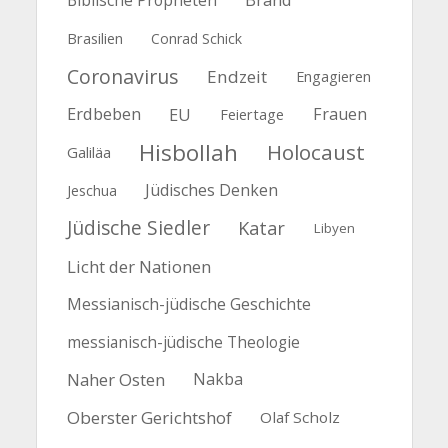
Biblische Propheten
Brand
Brasilien
Conrad Schick
Coronavirus
Endzeit
Engagieren
Erdbeben
EU
Frauen
Feiertage
Hisbollah
Holocaust
Galiläa
Jüdisches Denken
Jeschua
Jüdische Siedler
Katar
Libyen
Licht der Nationen
Messianisch-jüdische Geschichte
messianisch-jüdische Theologie
Naher Osten
Nakba
Oberster Gerichtshof
Olaf Scholz