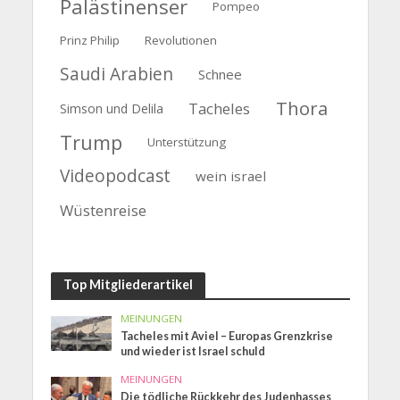
Palästinenser
Pompeo
Prinz Philip
Revolutionen
Saudi Arabien
Schnee
Thora
Tacheles
Simson und Delila
Trump
Unterstützung
Videopodcast
wein israel
Wüstenreise
Top Mitgliederartikel
MEINUNGEN
Tacheles mit Aviel – Europas Grenzkrise
und wieder ist Israel schuld
MEINUNGEN
Die tödliche Rückkehr des Judenhasses