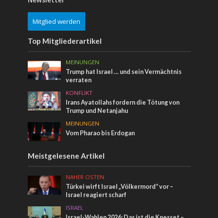
Newsletter
Mitglied werden
Top Mitgliederartikel
MEINUNGEN
Trump hat Israel … und sein Vermächtnis
verraten
KONFLIKT
Irans Ayatollahs fordern die Tötung von
Trump und Netanjahu
MEINUNGEN
Vom Pharao bis Erdogan
Meistgelesene Artikel
NAHER OSTEN
Türkei wirft Israel „Völkermord“ vor –
Israel reagiert scharf
ISRAEL
Israel-Wahlen 2026: Das ist die Knesset –