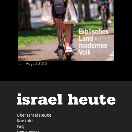
Juli – August 2026
Mai – J
Über Israel Heute
Kontakt
Faq