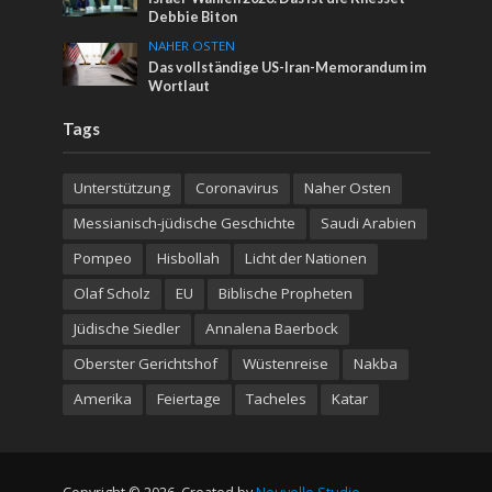
Debbie Biton
NAHER OSTEN
Das vollständige US-Iran-Memorandum im
Wortlaut
Tags
Unterstützung
Coronavirus
Naher Osten
Messianisch-jüdische Geschichte
Saudi Arabien
Pompeo
Hisbollah
Licht der Nationen
Olaf Scholz
EU
Biblische Propheten
Jüdische Siedler
Annalena Baerbock
Oberster Gerichtshof
Wüstenreise
Nakba
Amerika
Feiertage
Tacheles
Katar