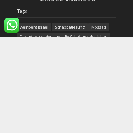
Tags
weinberg israel
Schabbatlesung
Mossad
Die Juden Arabiens und die Schaffung des Islam
Taliban
Cannabis
Hebräisch
Islam
Magen David Adom
Negev
Artemis Abkommen
Bahrain
Mahmud Abbas
Aramäer
Opfer
Frauen in der Armee
Bildung
Armee
Liberman
Armut in Israel
Copyright © 2026. Created by
Nouvello Studio