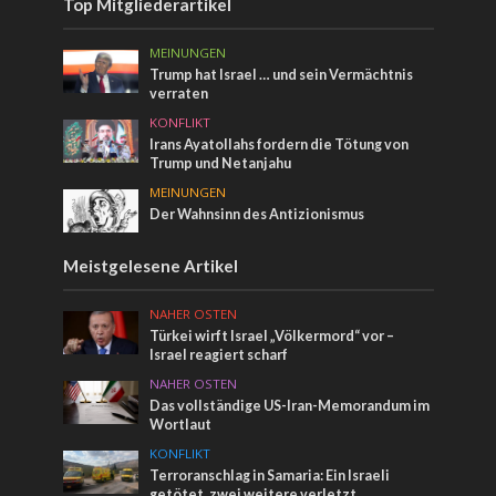
Top Mitgliederartikel
MEINUNGEN
Trump hat Israel … und sein Vermächtnis
verraten
KONFLIKT
Irans Ayatollahs fordern die Tötung von
Trump und Netanjahu
MEINUNGEN
Der Wahnsinn des Antizionismus
Meistgelesene Artikel
NAHER OSTEN
Türkei wirft Israel „Völkermord“ vor –
Israel reagiert scharf
NAHER OSTEN
Das vollständige US-Iran-Memorandum im
Wortlaut
KONFLIKT
Terroranschlag in Samaria: Ein Israeli
getötet, zwei weitere verletzt