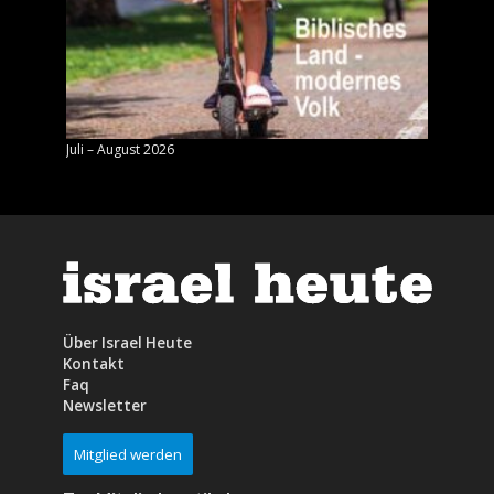
Juli – August 2026
Mai – J
Über Israel Heute
Kontakt
Faq
Newsletter
Mitglied werden