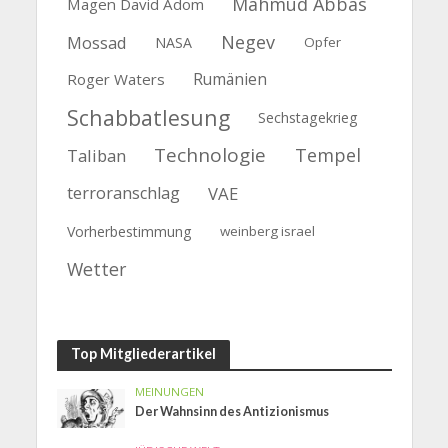
Mahmud Abbas
Magen David Adom
Negev
Mossad
NASA
Opfer
Rumänien
Roger Waters
Schabbatlesung
Sechstagekrieg
Technologie
Tempel
Taliban
terroranschlag
VAE
Vorherbestimmung
weinberg israel
Wetter
Top Mitgliederartikel
MEINUNGEN
Der Wahnsinn des Antizionismus