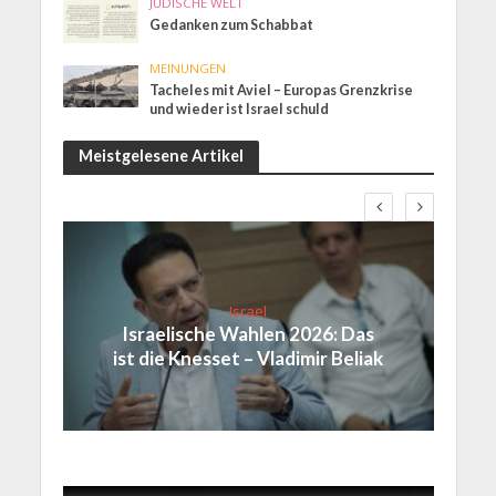
JÜDISCHE WELT
Gedanken zum Schabbat
MEINUNGEN
Tacheles mit Aviel – Europas Grenzkrise
und wieder ist Israel schuld
Meistgelesene Artikel
Israel
Israelische Wahlen 2026: Das
ist die Knesset – Vladimir Beliak