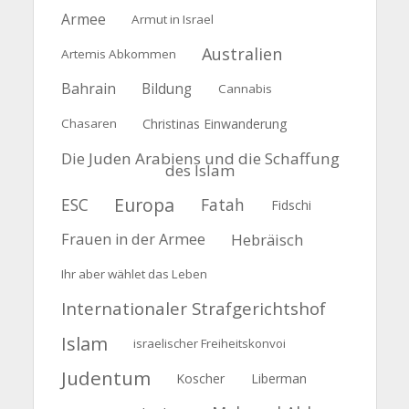
Armee
Armut in Israel
Australien
Artemis Abkommen
Bahrain
Bildung
Cannabis
Chasaren
Christinas Einwanderung
Die Juden Arabiens und die Schaffung
des Islam
Europa
ESC
Fatah
Fidschi
Frauen in der Armee
Hebräisch
Ihr aber wählet das Leben
Internationaler Strafgerichtshof
Islam
israelischer Freiheitskonvoi
Judentum
Koscher
Liberman