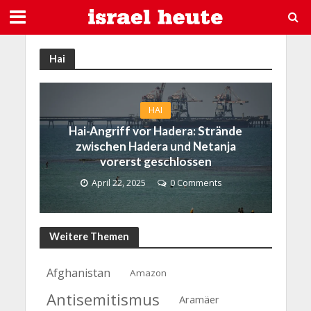
Hai
HAI
Hai-Angriff vor Hadera: Strände
zwischen Hadera und Netanja
vorerst geschlossen
April 22, 2025
0 Comments
Weitere Themen
Afghanistan
Amazon
Antisemitismus
Aramäer