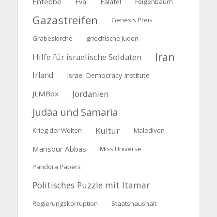
Entebbe
Falafel
Eva
Feigenbaum
Gazastreifen
Genesis Preis
Grabeskirche
griechische Juden
Iran
Hilfe für israelische Soldaten
Irland
Israel Democracy Institute
Jordanien
JLMBox
Judäa und Samaria
Kultur
Krieg der Welten
Malediven
Mansour Abbas
Miss Universe
Pandora Papers
Politisches Puzzle mit Itamar
Regierungskorruption
Staatshaushalt