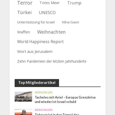
Terror
Trump
Totes Meer
Türkei
UNESCO
Unterstützung für Israel
Vilna Gaon
Weihnachten
Waffen
World Happiness Report
Wort aus Jerusalem
Zehn Pandemien der letzten Jahrhunderte
Top Mitgliederartikel
MEINUNGEN
Tacheles mit Aviel – Europas Grenzkrise
und wieder ist Israel schuld
MEINUNGEN
Teheran ist in den Tunnel des