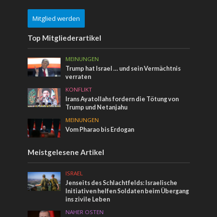
Mitglied werden
Top Mitgliederartikel
MEINUNGEN
Trump hat Israel … und sein Vermächtnis
verraten
KONFLIKT
Irans Ayatollahs fordern die Tötung von
Trump und Netanjahu
MEINUNGEN
Vom Pharao bis Erdogan
Meistgelesene Artikel
ISRAEL
Jenseits des Schlachtfelds: Israelische
Initiativen helfen Soldaten beim Übergang
ins zivile Leben
NAHER OSTEN