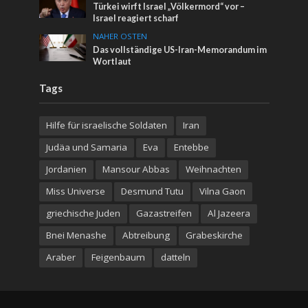
Türkei wirft Israel „Völkermord“ vor –
Israel reagiert scharf
NAHER OSTEN
Das vollständige US-Iran-Memorandum im
Wortlaut
Tags
Hilfe für israelische Soldaten
Iran
Judäa und Samaria
Eva
Entebbe
Jordanien
Mansour Abbas
Weihnachten
Miss Universe
Desmund Tutu
Vilna Gaon
griechische Juden
Gazastreifen
Al Jazeera
Bnei Menashe
Abtreibung
Grabeskirche
Araber
Feigenbaum
datteln