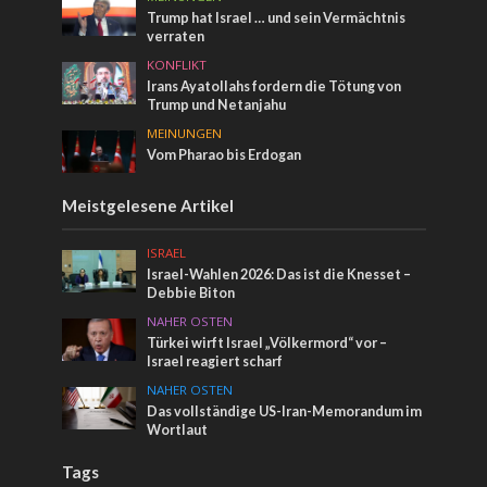
Trump hat Israel … und sein Vermächtnis
verraten
KONFLIKT
Irans Ayatollahs fordern die Tötung von
Trump und Netanjahu
MEINUNGEN
Vom Pharao bis Erdogan
Meistgelesene Artikel
ISRAEL
Israel-Wahlen 2026: Das ist die Knesset –
Debbie Biton
NAHER OSTEN
Türkei wirft Israel „Völkermord“ vor –
Israel reagiert scharf
NAHER OSTEN
Das vollständige US-Iran-Memorandum im
Wortlaut
Tags