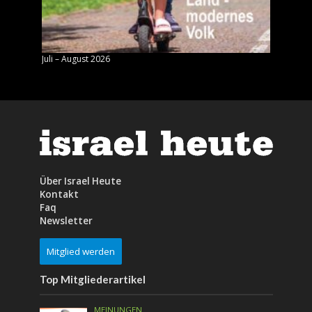
Juli – August 2026
Mai – J
Über Israel Heute
Kontakt
Faq
Newsletter
Mitglied werden
Top Mitgliederartikel
MEINUNGEN