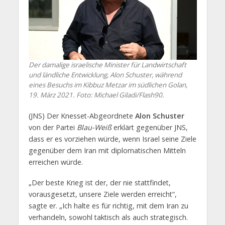
Der damalige israelische Minister für Landwirtschaft
und ländliche Entwicklung, Alon Schuster, während
eines Besuchs im Kibbuz Metzar im südlichen Golan,
19. März 2021. Foto: Michael Giladi/Flash90.
(JNS) Der Knesset-Abgeordnete
Alon Schuster
von der Partei
Blau-Weiß
erklärt gegenüber JNS,
dass er es vorziehen würde, wenn Israel seine Ziele
gegenüber dem Iran mit diplomatischen Mitteln
erreichen würde.
„Der beste Krieg ist der, der nie stattfindet,
vorausgesetzt, unsere Ziele werden erreicht“,
sagte er. „Ich halte es für richtig, mit dem Iran zu
verhandeln, sowohl taktisch als auch strategisch.