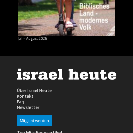
Juli – August 2026
Mai – J
Über Israel Heute
Kontakt
Faq
Newsletter
Mitglied werden
Top Mitgliederartikel