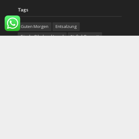
Tags
Guten Morgen
Entsalzung
Für die Bibel und Israel
Naftali Bennett
Aserbaidschan
Start-Up Nation
Frankreich
Hebron
Apartheid
Jassir Arafat
Evangelische Marienschwestern
Der Name hinter der Straße
Neueinwanderer
Nationalgesetz
Religion trifft Philosophie
Koexistenz
jom kippur
afganistan
krieg
Justizreform
Copyright © 2026. Created by
Nouvello Studio