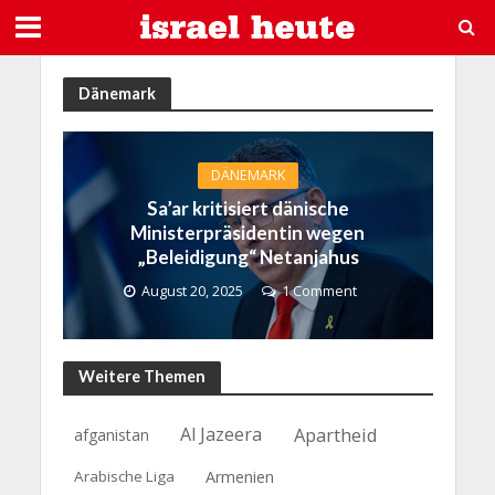
Dänemark
DÄNEMARK
Sa’ar kritisiert dänische
Ministerpräsidentin wegen
„Beleidigung“ Netanjahus
August 20, 2025
1 Comment
Weitere Themen
Al Jazeera
Apartheid
afganistan
Arabische Liga
Armenien