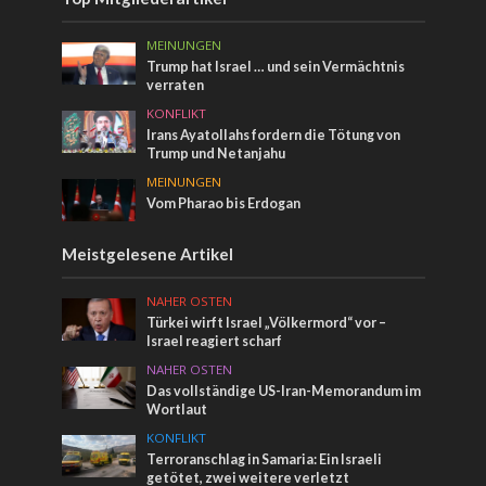
MEINUNGEN
Trump hat Israel … und sein Vermächtnis
verraten
KONFLIKT
Irans Ayatollahs fordern die Tötung von
Trump und Netanjahu
MEINUNGEN
Vom Pharao bis Erdogan
Meistgelesene Artikel
NAHER OSTEN
Türkei wirft Israel „Völkermord“ vor –
Israel reagiert scharf
NAHER OSTEN
Das vollständige US-Iran-Memorandum im
Wortlaut
KONFLIKT
Terroranschlag in Samaria: Ein Israeli
getötet, zwei weitere verletzt