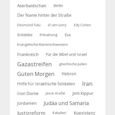
Aserbaidschan
Berlin
Der Name hinter der Straße
Desmund Tutu
d I am sorry
Edy Cohen
Entebbe
Entsalzung
Eva
Evangelische Marienschwestern
Frankreich
Für die Bibel und Israel
Gazastreifen
griechische Juden
Guten Morgen
Hebron
Iran
Hilfe für israelische Soldaten
Iron Dome
jom kippur
Jassir Arafat
Judäa und Samaria
Jordanien
Justizreform
Koexistenz
Kabylien