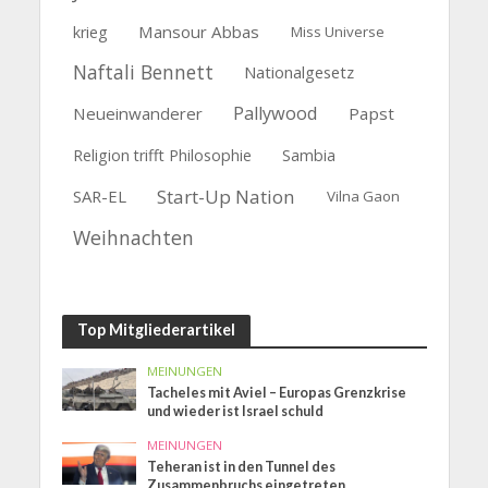
Mansour Abbas
krieg
Miss Universe
Naftali Bennett
Nationalgesetz
Pallywood
Neueinwanderer
Papst
Religion trifft Philosophie
Sambia
Start-Up Nation
SAR-EL
Vilna Gaon
Weihnachten
Top Mitgliederartikel
MEINUNGEN
Tacheles mit Aviel – Europas Grenzkrise
und wieder ist Israel schuld
MEINUNGEN
Teheran ist in den Tunnel des
Zusammenbruchs eingetreten