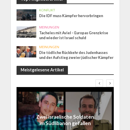
KONFLIKT
Die IDF muss Kämpfer hervorbringen
MEINUNGEN
Tacheles mit Aviel – Europas Grenzkrise
und wieder ist Israel schuld
MEINUNGEN
Die tödliche Rückkehr des Judenhasses
und der Aufstieg zweier jüdischer Kämpfer
Meistgelesene Artikel
Konflikt
Zwei israelische Soldaten
im Südlibanon gefallen