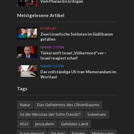
Vom Pharao bis Erdogan
Meistgelesene Artikel
KONFLIKT
Zwei israelische Soldaten im Südlibanon
gefallen
NAHER OSTEN
Türkei wirft Israel „Völkermord“ vor –
Israel reagiert scharf
NAHER OSTEN
Das vollständige US-Iran-Memorandum im
Wortlaut
Tags
Natur
Das Geheimnis des Olivenbaums
Ist der Messias der Sohn Davids?
Soleimani
NSO
Jerusalem
Gelobtes Land
Isaac Herzog
Tel Aviv
Familie
Mickey Levy