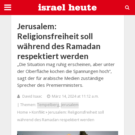
Jerusalem:
Religionsfreiheit soll
während des Ramadan
respektiert werden
„Die Situation mag ruhig erscheinen, aber unter
der Oberfläche kochen die Spannungen hoch“,
sagt der für arabische Medien zuständige
Sprecher des Premierministers.
David Isaac
März 14, 2024 at 11:12 a.m.
| Themen:
Tempelberg
,
Jerusalem
Home
Konflikt
Jerusalem: Religionsfreiheit soll
>
>
während des Ramadan respektiert werden