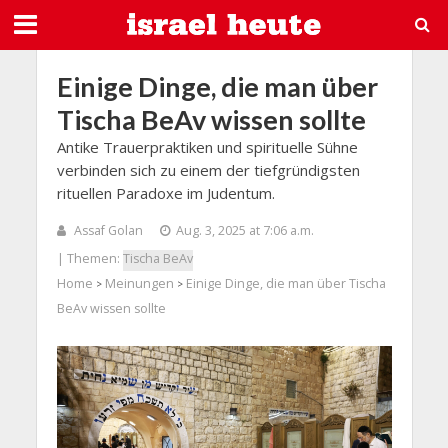
Einige Dinge, die man über
Tischa BeAv wissen sollte
Antike Trauerpraktiken und spirituelle Sühne
verbinden sich zu einem der tiefgründigsten
rituellen Paradoxe im Judentum.
Assaf Golan
Aug. 3, 2025 at 7:06 a.m.
| Themen:
Tischa BeAv
Home
Meinungen
Einige Dinge, die man über Tischa
>
>
BeAv wissen sollte