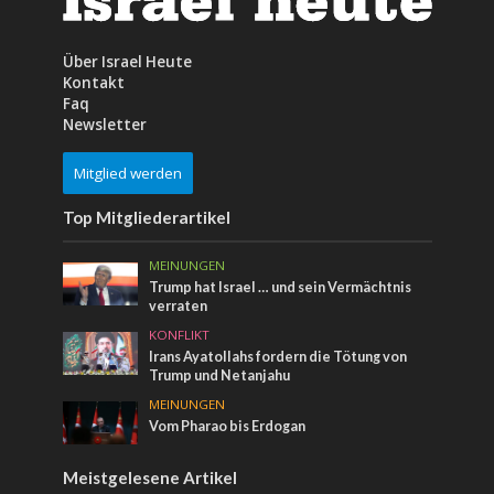
Über Israel Heute
Kontakt
Faq
Newsletter
Mitglied werden
Top Mitgliederartikel
MEINUNGEN
Trump hat Israel … und sein Vermächtnis
verraten
KONFLIKT
Irans Ayatollahs fordern die Tötung von
Trump und Netanjahu
MEINUNGEN
Vom Pharao bis Erdogan
Meistgelesene Artikel