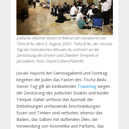
Jüdische Männer beten in Meron am Vorabend von
Tisha B'Av, dem 2. August 2025. Tisha B'Av, der neunte
Tag des hebräischen Monats Av, erinnert an die
Zerstörung des Ersten und Zweiten Tempels in
Jerusalem. Foto: David Cohen/Flash90
(
Israel Hayom
) Am Samstagabend und Sonntag
begehen die Juden das Fasten des
Tischa BeAv
.
Dieser Tag gilt als bedeutender
Trauertag
wegen
der Zerstörung des jüdischen Staates und beider
Tempel. Daher umfasst das Ausmaß der
Entbehrungen umfassende Einschränkungen:
Essen und Trinken sind verboten, ebenso das
Baden, das Salben mit duftenden Ölen, die
Verwendung von Kosmetika und Parfums, das