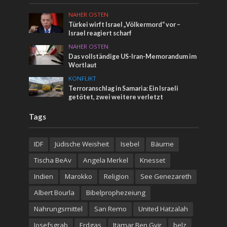
NAHER OSTEN
Türkei wirft Israel „Völkermord“ vor –
Israel reagiert scharf
NAHER OSTEN
Das vollständige US-Iran-Memorandum im
Wortlaut
KONFLIKT
Terroranschlag in Samaria: Ein Israeli
getötet, zwei weitere verletzt
Tags
IDF
Jüdische Weisheit
Isebel
Bäume
Tischa BeAv
Angela Merkel
Knesset
Indien
Marokko
Religion
See Genezareth
Albert Bourla
Bibelprophezeiung
Nahrungsmittel
San Remo
United Hatzalah
Josefsgrab
Erdgas
Itamar Ben Gvir
belz