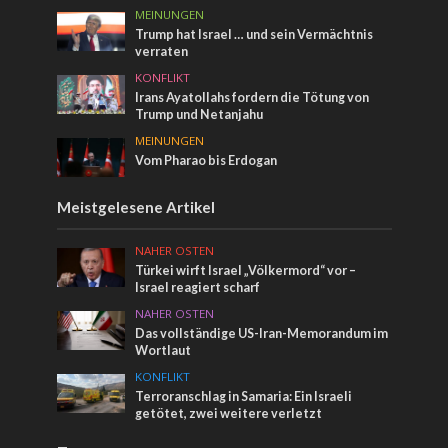
MEINUNGEN
Trump hat Israel … und sein Vermächtnis
verraten
KONFLIKT
Irans Ayatollahs fordern die Tötung von
Trump und Netanjahu
MEINUNGEN
Vom Pharao bis Erdogan
Meistgelesene Artikel
NAHER OSTEN
Türkei wirft Israel „Völkermord“ vor –
Israel reagiert scharf
NAHER OSTEN
Das vollständige US-Iran-Memorandum im
Wortlaut
KONFLIKT
Terroranschlag in Samaria: Ein Israeli
getötet, zwei weitere verletzt