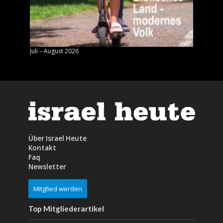
Juli – August 2026
Mai – J
Über Israel Heute
Kontakt
Faq
Newsletter
Mitglied werden
Top Mitgliederartikel