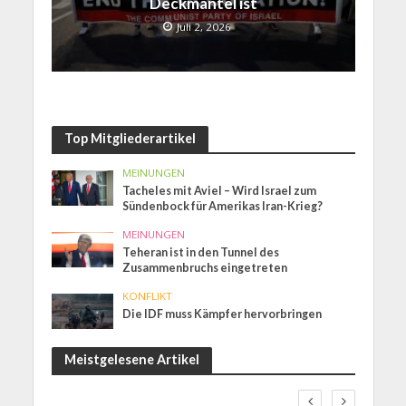
Deckmantel ist
Juli 2, 2026
Top Mitgliederartikel
MEINUNGEN
Tacheles mit Aviel – Wird Israel zum
Sündenbock für Amerikas Iran-Krieg?
MEINUNGEN
Teheran ist in den Tunnel des
Zusammenbruchs eingetreten
KONFLIKT
Die IDF muss Kämpfer hervorbringen
Meistgelesene Artikel