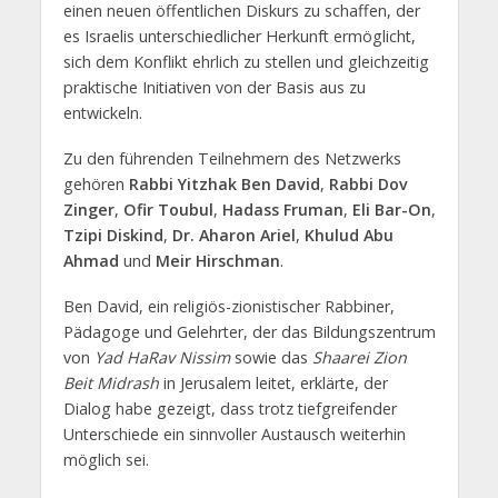
einen neuen öffentlichen Diskurs zu schaffen, der
es Israelis unterschiedlicher Herkunft ermöglicht,
sich dem Konflikt ehrlich zu stellen und gleichzeitig
praktische Initiativen von der Basis aus zu
entwickeln.
Zu den führenden Teilnehmern des Netzwerks
gehören
Rabbi Yitzhak Ben David
,
Rabbi Dov
Zinger
,
Ofir Toubul
,
Hadass Fruman
,
Eli Bar-On
,
Tzipi Diskind
,
Dr. Aharon Ariel
,
Khulud Abu
Ahmad
und
Meir Hirschman
.
Ben David, ein religiös-zionistischer Rabbiner,
Pädagoge und Gelehrter, der das Bildungszentrum
von
Yad HaRav Nissim
sowie das
Shaarei Zion
Beit Midrash
in Jerusalem leitet, erklärte, der
Dialog habe gezeigt, dass trotz tiefgreifender
Unterschiede ein sinnvoller Austausch weiterhin
möglich sei.