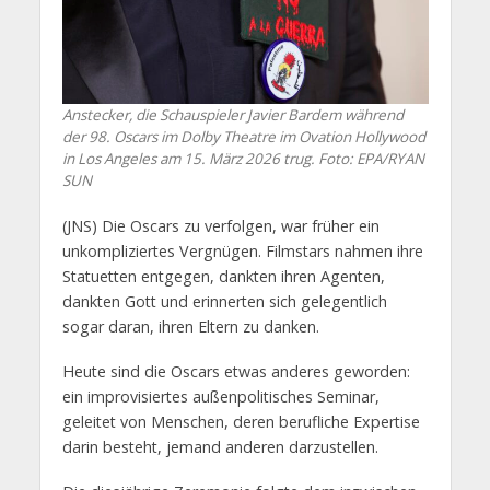
Anstecker, die Schauspieler Javier Bardem während
der 98. Oscars im Dolby Theatre im Ovation Hollywood
in Los Angeles am 15. März 2026 trug. Foto: EPA/RYAN
SUN
(JNS) Die Oscars zu verfolgen, war früher ein
unkompliziertes Vergnügen. Filmstars nahmen ihre
Statuetten entgegen, dankten ihren Agenten,
dankten Gott und erinnerten sich gelegentlich
sogar daran, ihren Eltern zu danken.
Heute sind die Oscars etwas anderes geworden:
ein improvisiertes außenpolitisches Seminar,
geleitet von Menschen, deren berufliche Expertise
darin besteht, jemand anderen darzustellen.