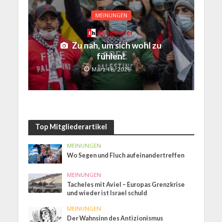
MEINUNGEN
Mitglieder
Zu nah, um sich wohl zu
fühlen!
März 18, 2026
Top Mitgliederartikel
MEINUNGEN
Wo Segen und Fluch aufeinandertreffen
MEINUNGEN
Tacheles mit Aviel – Europas Grenzkrise
und wieder ist Israel schuld
MEINUNGEN
Der Wahnsinn des Antizionismus