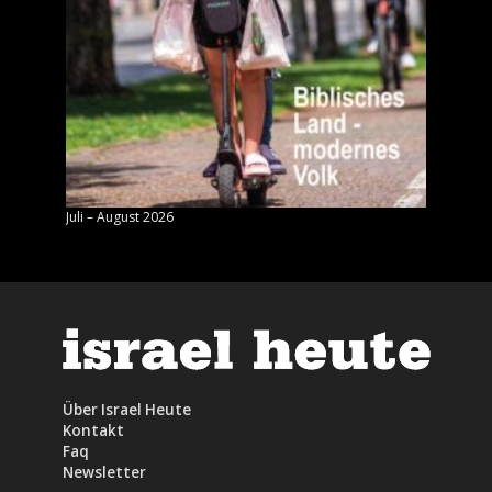
Juli – August 2026
Mai – J
Über Israel Heute
Kontakt
Faq
Newsletter