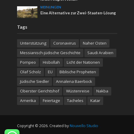
MEINUNGEN
Eine Alternative zur Zwei-Staaten-Lösung
Tags
Unterstützung
Coronavirus
Naher Osten
Messianisch-jüdische Geschichte
Saudi Arabien
Pompeo
Hisbollah
Licht der Nationen
Olaf Scholz
EU
Biblische Propheten
Jüdische Siedler
Annalena Baerbock
Oberster Gerichtshof
Wüstenreise
Nakba
Amerika
Feiertage
Tacheles
Katar
Copyright © 2026. Created by
Nouvello Studio