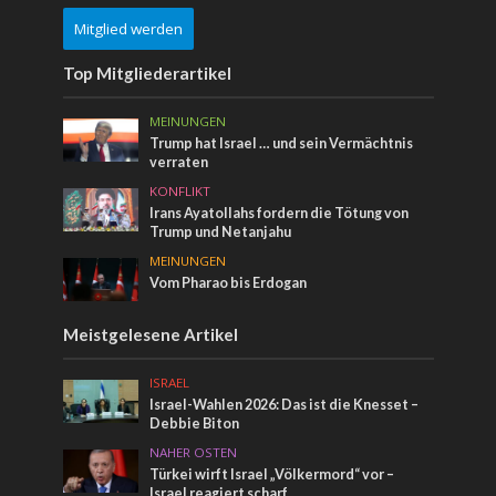
Mitglied werden
Top Mitgliederartikel
MEINUNGEN
Trump hat Israel … und sein Vermächtnis
verraten
KONFLIKT
Irans Ayatollahs fordern die Tötung von
Trump und Netanjahu
MEINUNGEN
Vom Pharao bis Erdogan
Meistgelesene Artikel
ISRAEL
Israel-Wahlen 2026: Das ist die Knesset –
Debbie Biton
NAHER OSTEN
Türkei wirft Israel „Völkermord“ vor –
Israel reagiert scharf