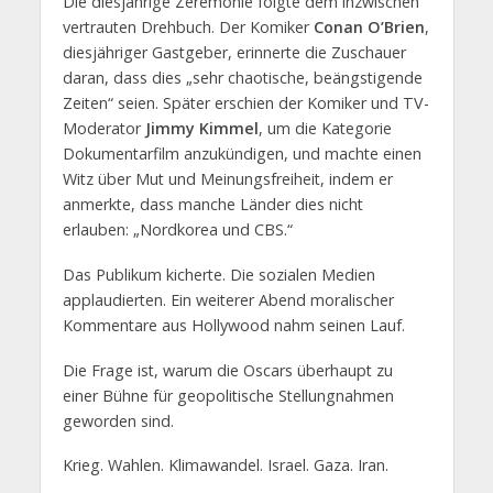
Die diesjährige Zeremonie folgte dem inzwischen
vertrauten Drehbuch. Der Komiker
Conan O’Brien
,
diesjähriger Gastgeber, erinnerte die Zuschauer
daran, dass dies „sehr chaotische, beängstigende
Zeiten“ seien. Später erschien der Komiker und TV-
Moderator
Jimmy Kimmel
, um die Kategorie
Dokumentarfilm anzukündigen, und machte einen
Witz über Mut und Meinungsfreiheit, indem er
anmerkte, dass manche Länder dies nicht
erlauben: „Nordkorea und CBS.“
Das Publikum kicherte. Die sozialen Medien
applaudierten. Ein weiterer Abend moralischer
Kommentare aus Hollywood nahm seinen Lauf.
Die Frage ist, warum die Oscars überhaupt zu
einer Bühne für geopolitische Stellungnahmen
geworden sind.
Krieg. Wahlen. Klimawandel. Israel. Gaza. Iran.