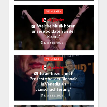
MEINUNGEN
Mitglieder
Welche Musik hören
unsere Soldaten an der
Front?
März 18, 2026
MEINUNGEN
Mitglieder
Israel bezeichnet
Proteste bei der Biennale
in Venedig als
„Einschüchterung“
März 18, 2026