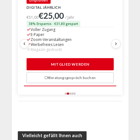
Empfohlen
DIGITAL JÄHRLICH
PRINT + D
€25,00
€63,
€51,00
/ Jahr
38% Ersparnis · €31,80 gespart
24% Erspar
Voller Zugang
Voller Z
E-Paper
E-Paper
Zoom-Veranstaltungen
Zoom-Ve
Werbefreies Lesen
Werbefre
Magazin gedruckt
Magazin 
1 Probem
MITGLIED WERDEN
Beratungsgespräch buchen
n
Vielleicht gefällt Ihnen auch