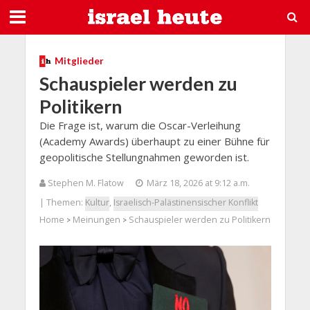
Mitglieder
Schauspieler werden zu
Politikern
Die Frage ist, warum die Oscar-Verleihung
(Academy Awards) überhaupt zu einer Bühne für
geopolitische Stellungnahmen geworden ist.
Stephen M. Flatow
März 18, 2026 at 9:12 a.m.
| Themen:
Kultur
,
Israelisch-Palästinensischer Konflikt
Home
Meinungen
Schauspieler werden zu Politikern
>
>