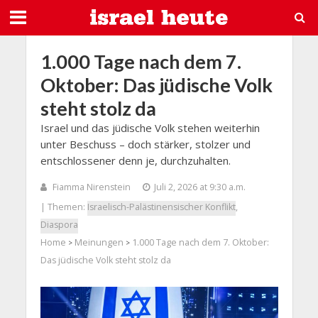
1.000 Tage nach dem 7.
Oktober: Das jüdische Volk
steht stolz da
Israel und das jüdische Volk stehen weiterhin
unter Beschuss – doch stärker, stolzer und
entschlossener denn je, durchzuhalten.
Fiamma Nirenstein
Juli 2, 2026 at 9:30 a.m.
| Themen:
Israelisch-Palästinensischer Konflikt
,
Diaspora
Home
Meinungen
1.000 Tage nach dem 7. Oktober:
>
>
Das jüdische Volk steht stolz da