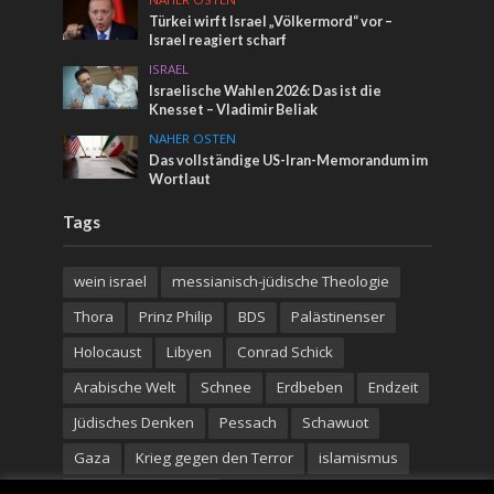
Türkei wirft Israel „Völkermord“ vor –
Israel reagiert scharf
ISRAEL
Israelische Wahlen 2026: Das ist die
Knesset – Vladimir Beliak
NAHER OSTEN
Das vollständige US-Iran-Memorandum im
Wortlaut
Tags
wein israel
messianisch-jüdische Theologie
Thora
Prinz Philip
BDS
Palästinenser
Holocaust
Libyen
Conrad Schick
Arabische Welt
Schnee
Erdbeben
Endzeit
Jüdisches Denken
Pessach
Schawuot
Gaza
Krieg gegen den Terror
islamismus
Hilfe für die Ukraine