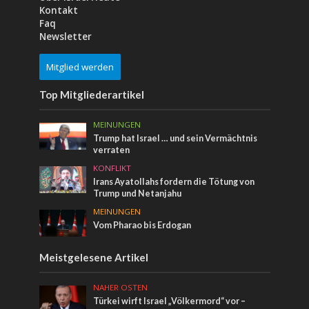
Kontakt
Faq
Newsletter
Mitglied werden
Top Mitgliederartikel
MEINUNGEN
Trump hat Israel … und sein Vermächtnis
verraten
KONFLIKT
Irans Ayatollahs fordern die Tötung von
Trump und Netanjahu
MEINUNGEN
Vom Pharao bis Erdogan
Meistgelesene Artikel
NAHER OSTEN
Türkei wirft Israel „Völkermord“ vor –