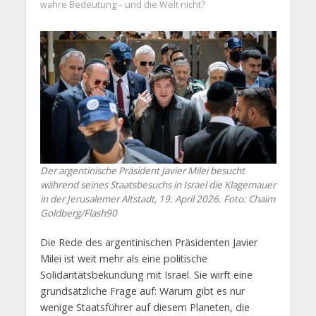
wahre Bedeutung – und die Welt nicht?
Der argentinische Präsident Javier Milei besucht
während seines Staatsbesuchs in Israel die Klagemauer
in der Jerusalemer Altstadt, 19. April 2026. Foto: Chaim
Goldberg/Flash90
Die Rede des argentinischen Präsidenten Javier
Milei ist weit mehr als eine politische
Solidaritätsbekundung mit Israel. Sie wirft eine
grundsätzliche Frage auf: Warum gibt es nur
wenige Staatsführer auf diesem Planeten, die