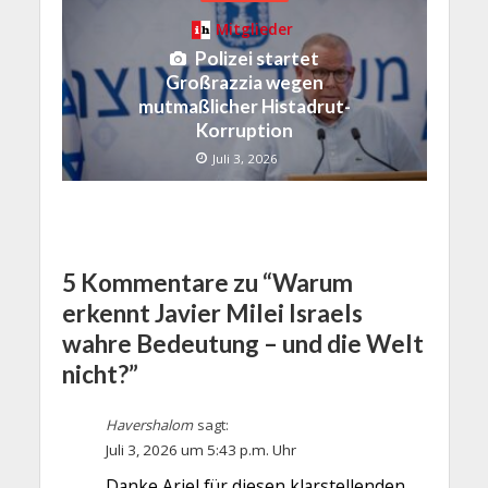
Mitglieder
Polizei startet
Großrazzia wegen
mutmaßlicher Histadrut-
Korruption
Juli 3, 2026
5 Kommentare zu “Warum
erkennt Javier Milei Israels
wahre Bedeutung – und die Welt
nicht?”
Havershalom
sagt:
Juli 3, 2026 um 5:43 p.m. Uhr
Danke Ariel für diesen klarstellenden