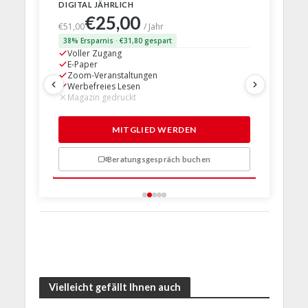
DIGITAL JÄHRLICH
PRINT + D
€25,00
€63,
€51,00
/ Jahr
38% Ersparnis · €31,80 gespart
24% Erspar
Voller Zugang
Voller Z
E-Paper
E-Paper
Zoom-Veranstaltungen
Zoom-Ve
Werbefreies Lesen
Werbefre
Magazin gedruckt
Magazin 
1 Probem
MITGLIED WERDEN
Beratungsgespräch buchen
n
Vielleicht gefällt Ihnen auch