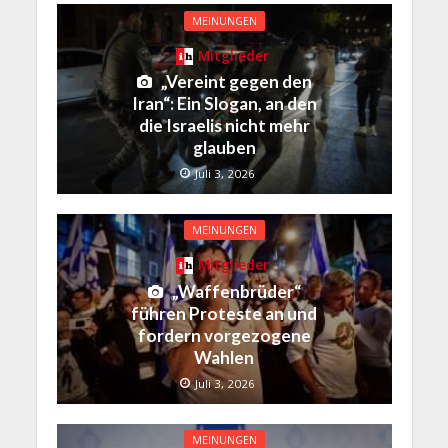
MEINUNGEN
Mitglieder
„Vereint gegen den
Iran“: Ein Slogan, an den
die Israelis nicht mehr
glauben
Juli 3, 2026
MEINUNGEN
Mitglieder
„Waffenbrüder“
führen Proteste an und
fordern vorgezogene
Wahlen
Juli 3, 2026
MEINUNGEN