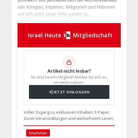
von Königen, Imperien, Religionen und Nationen
auf sich zieht. Javier Milei gehört zu...
Israel Heute
Mitgliedschaft
Artikel nicht lesbar?
Sie sind bereits Mitglied? Melden Sie sich an,
um weiterzulesen.
JETZT EINLOGGEN
Voller Zugang zu exklusiven Inhalten, E-Paper,
Zoom-Veranstaltungen und werbefreiem Lesen.
🇩🇪 Deut
Empfohlen