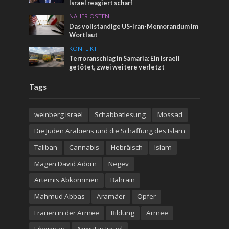
Israel reagiert scharf
NAHER OSTEN
Das vollständige US-Iran-Memorandum im
Wortlaut
KONFLIKT
Terroranschlag in Samaria: Ein Israeli
getötet, zwei weitere verletzt
Tags
weinberg israel
Schabbatlesung
Mossad
Die Juden Arabiens und die Schaffung des Islam
Taliban
Cannabis
Hebräisch
Islam
Magen David Adom
Negev
Artemis Abkommen
Bahrain
Mahmud Abbas
Aramäer
Opfer
Frauen in der Armee
Bildung
Armee