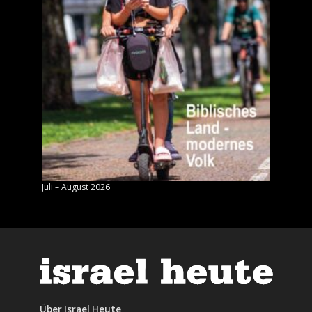
Juli – August 2026
Mai – J
Über Israel Heute