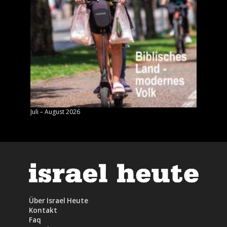
Juli – August 2026
Mai – J
Über Israel Heute
Kontakt
Faq