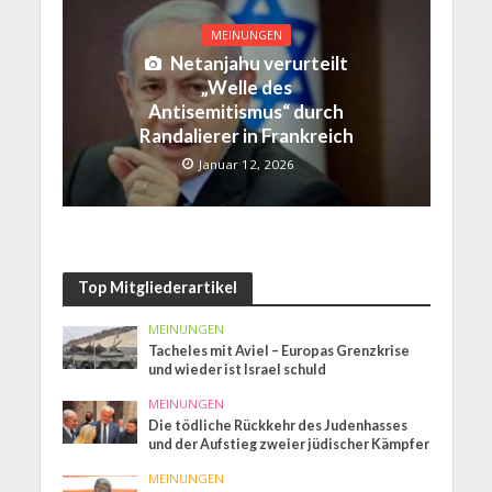
MEINUNGEN
Netanjahu verurteilt
„Welle des
Antisemitismus“ durch
Randalierer in Frankreich
Januar 12, 2026
Top Mitgliederartikel
MEINUNGEN
Tacheles mit Aviel – Europas Grenzkrise
und wieder ist Israel schuld
MEINUNGEN
Die tödliche Rückkehr des Judenhasses
und der Aufstieg zweier jüdischer Kämpfer
MEINUNGEN