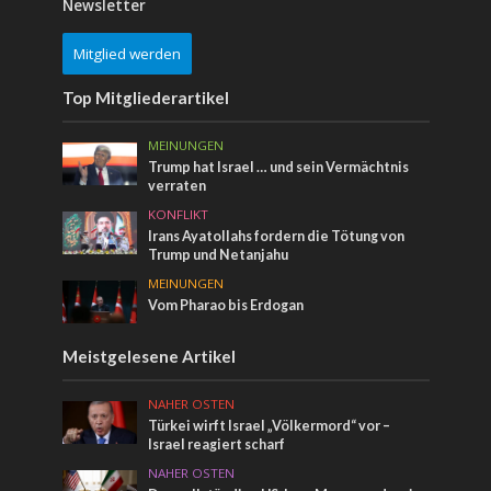
Newsletter
Mitglied werden
Top Mitgliederartikel
MEINUNGEN
Trump hat Israel … und sein Vermächtnis
verraten
KONFLIKT
Irans Ayatollahs fordern die Tötung von
Trump und Netanjahu
MEINUNGEN
Vom Pharao bis Erdogan
Meistgelesene Artikel
NAHER OSTEN
Türkei wirft Israel „Völkermord“ vor –
Israel reagiert scharf
NAHER OSTEN