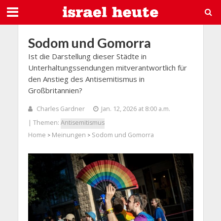
Sodom und Gomorra
Ist die Darstellung dieser Städte in
Unterhaltungssendungen mitverantwortlich für
den Anstieg des Antisemitismus in
Großbritannien?
Charles Gardner
Jan. 12, 2026 at 8:00 a.m.
| Themen:
Antisemitismus
Home
Meinungen
Sodom und Gomorra
>
>