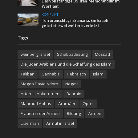
Das vollständige US-Iran-Memorandum im
Wortlaut
KONFLIKT
Terroranschlag in Samaria: Ein Israeli
getötet, zwei weitere verletzt
Tags
weinberg israel
Schabbatlesung
Mossad
Die Juden Arabiens und die Schaffung des Islam
Taliban
Cannabis
Hebräisch
Islam
Magen David Adom
Negev
Artemis Abkommen
Bahrain
Mahmud Abbas
Aramäer
Opfer
Frauen in der Armee
Bildung
Armee
Liberman
Armut in Israel